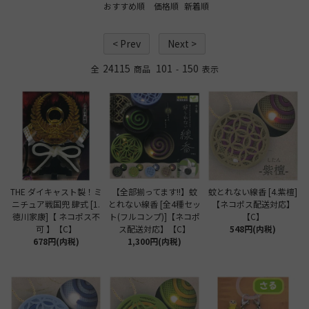
おすすめ順
価格順
新着順
< Prev
Next >
24115
101
150
全
商品
-
表示
THE ダイキャスト製！ミ
【全部揃ってます!!】蚊
蚊とれない線香 [4.紫檀]
ニチュア戦国兜 肆式 [1.
とれない線香 [全4種セッ
【ネコポス配送対応】
徳川家康]【 ネコポス不
ト(フルコンプ)]【ネコポ
【C】
可 】【C】
ス配送対応】【C】
548円(内税)
678円(内税)
1,300円(内税)