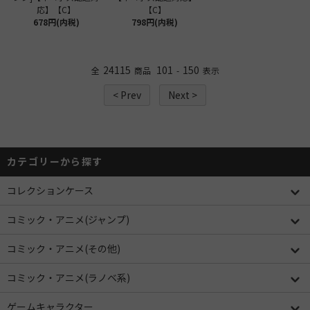
応】【C】
【C】
678円(内税)
798円(内税)
24115
101
150
全
商品
-
表示
< Prev
Next >
カテゴリーから探す
コレクションケース
コミック・アニメ(ジャンプ)
コミック・アニメ(その他)
コミック・アニメ(ラノベ系)
ゲームキャラクター