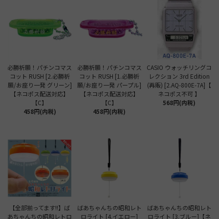
必勝祈願！パチンコマス
必勝祈願！パチンコマス
CASIO ウォッチリングコ
コット RUSH [2.必勝祈
コット RUSH [1.必勝祈
レクション 3rd Edition
願/お座り一発 グリーン]
願/お座り一発 パープル]
(再販) [2.AQ-800E-7A]【
【ネコポス配送対応】
【ネコポス配送対応】
ネコポス不可 】
【C】
【C】
568円(内税)
458円(内税)
458円(内税)
【全部揃ってます!!】ば
ばあちゃんちの昭和レト
ばあちゃんちの昭和レト
あちゃんちの昭和レトロ
ロライト [4.イエロー]
ロライト [3.ブルー]【ネ