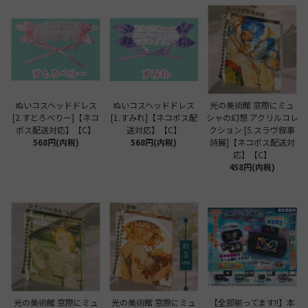
ぬいコスヘッドドレス
ぬいコスヘッドドレス
光の美術館 窓際にミュ
[2.すとろべりー]【ネコ
[1.すみれ]【ネコポス配
シャの幻想 アクリルコレ
ポス配送対応】【C】
送対応】【C】
クション [5.スラヴ叙事
568円(内税)
568円(内税)
詩展]【ネコポス配送対
応】【C】
458円(内税)
光の美術館 窓際にミュ
光の美術館 窓際にミュ
【全部揃ってます!!】本