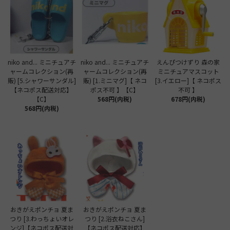
niko and... ミニチュアチ
niko and... ミニチュアチ
えんぴつけずり 森の家
ャームコレクション(再
ャームコレクション(再
ミニチュアマスコット
販) [5.シャワーサンダル]
販) [1.ミニマグ]【 ネコ
[3.イエロー]【 ネコポス
【ネコポス配送対応】
ポス不可 】【C】
不可 】
【C】
568円(内税)
678円(内税)
568円(内税)
おきがえポンチョ 夏ま
おきがえポンチョ 夏ま
つり [3.わっちょいオレ
つり [2.浴衣ねこさん]
ンジ]【ネコポス配送対
【ネコポス配送対応】