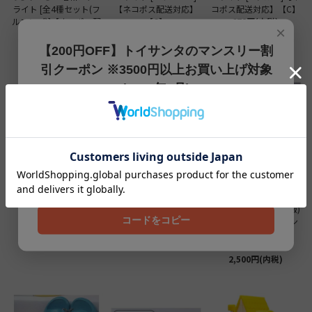
ライト [全4種セット(フ
【ネコポス配送対応】
コポス配送対応】【C】
ルコンプ)]【ネコポス配
【C】
678円(内税)
×
送対応】【C】
678円(内税)
2,100円(内税)
【200円OFF】トイサンタのマンスリー割
引クーポン ※3500円以上お買い上げ対象
(2026年8月)
【200円OFFクーポン】3500円以上お買上げでご利用可能
です!! 8月1日～8月31日まで
クーポンコード
202608
ばあちゃんちの昭和レト
ばあちゃんちの昭和レト
【全部揃ってます!!】nik
ロライト [2.グリーン]
ロライト [1.オレンジ]
o and... ミニチュアチャ
【ネコポス配送対応】
【ネコポス配送対応】
ームコレクション(再販)
コードをコピー
【C】
【C】
[全6種セット(フルコン
798円(内税)
1,080円(内税)
プ)]【 ネコポス不可 】
【C】
2,500円(内税)