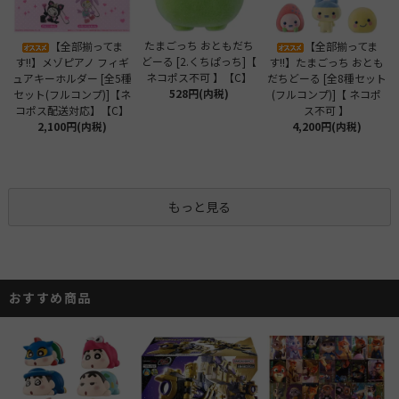
たまごっち おともだち
【全部揃ってま
【全部揃ってま
どーる [2.くちぱっち]【
す!!】メゾピアノ フィギ
す!!】たまごっち おとも
ネコポス不可 】【C】
ュアキーホルダー [全5種
だちどーる [全8種セット
528円(内税)
セット(フルコンプ)]【ネ
(フルコンプ)]【 ネコポ
コポス配送対応】【C】
ス不可 】
2,100円(内税)
4,200円(内税)
もっと見る
おすすめ商品