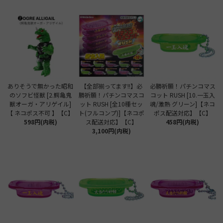
ありそうで無かった昭和
【全部揃ってます!!】必
必勝祈願！パチンコマス
のソフビ怪獣 [2.鰐亀鬼
勝祈願！パチンコマスコ
コット RUSH [10.一玉入
獣オーガ・アリゲイル]
ット RUSH [全10種セッ
魂/激熱 グリーン]【ネコ
【 ネコポス不可 】【C】
ト(フルコンプ)]【ネコポ
ポス配送対応】【C】
598円(内税)
ス配送対応】【C】
458円(内税)
3,100円(内税)