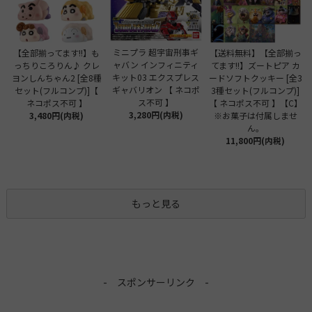
ミニプラ 超宇宙刑事ギ
【全部揃ってます!!】も
【送料無料】【全部揃っ
ャバン インフィニティ
っちりころりん♪ クレ
てます!!】ズートピア カ
キット03 エクスプレス
ヨンしんちゃん2 [全8種
ードソフトクッキー [全3
ギャバリオン 【 ネコポ
セット(フルコンプ)]【
3種セット(フルコンプ)]
ス不可 】
ネコポス不可 】
【 ネコポス不可 】【C】
3,280円(内税)
3,480円(内税)
※お菓子は付属しませ
ん。
11,800円(内税)
もっと見る
- スポンサーリンク -