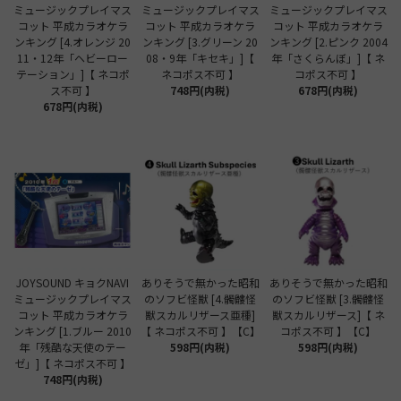
ミュージックプレイマス
ミュージックプレイマス
ミュージックプレイマス
コット 平成カラオケラ
コット 平成カラオケラ
コット 平成カラオケラ
ンキング [4.オレンジ 20
ンキング [3.グリーン 20
ンキング [2.ピンク 2004
11・12年「ヘビーロー
08・9年「キセキ」]【
年「さくらんぼ」]【 ネ
テーション」]【 ネコポ
ネコポス不可 】
コポス不可 】
ス不可 】
748円(内税)
678円(内税)
678円(内税)
JOYSOUND キョクNAVI
ありそうで無かった昭和
ありそうで無かった昭和
ミュージックプレイマス
のソフビ怪獣 [4.髑髏怪
のソフビ怪獣 [3.髑髏怪
コット 平成カラオケラ
獣スカルリザース亜種]
獣スカルリザース]【 ネ
ンキング [1.ブルー 2010
【 ネコポス不可 】【C】
コポス不可 】【C】
年「残酷な天使のテー
598円(内税)
598円(内税)
ゼ」]【 ネコポス不可 】
748円(内税)