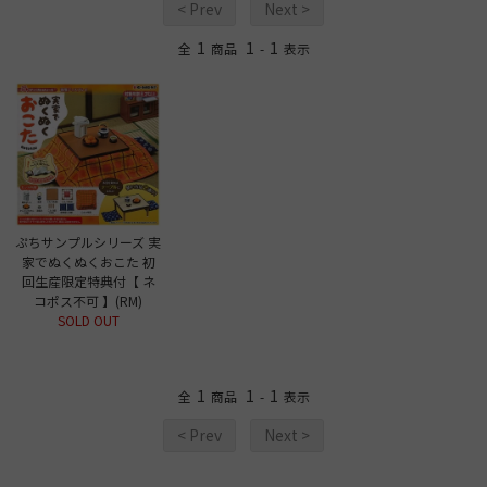
< Prev
Next >
1
1
1
全
商品
-
表示
ぷちサンプルシリーズ 実
家でぬくぬくおこた 初
回生産限定特典付【 ネ
コポス不可 】(RM)
SOLD OUT
1
1
1
全
商品
-
表示
< Prev
Next >