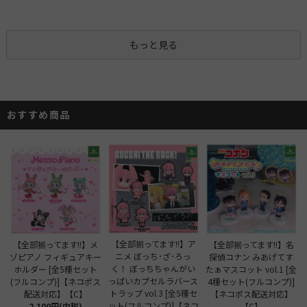
もっと見る
おすすめ商品
【全部揃ってます!!】ア
【全部揃ってます!!】メ
【全部揃ってます!!】名
ニメ ぼっち･ざ･ろっ
ゾピアノ フィギュアキー
探偵コナン みあげてす
く！ ぼっちちゃんがい
ホルダー [全5種セット
たぁマスコット vol.1 [全
っぱいカプセルラバース
(フルコンプ)]【ネコポス
4種セット(フルコンプ)]
トラップ vol.3 [全5種セ
配送対応】【C】
【ネコポス配送対応】
ット(フルコンプ)]【ネコ
2,100円(内税)
【C】