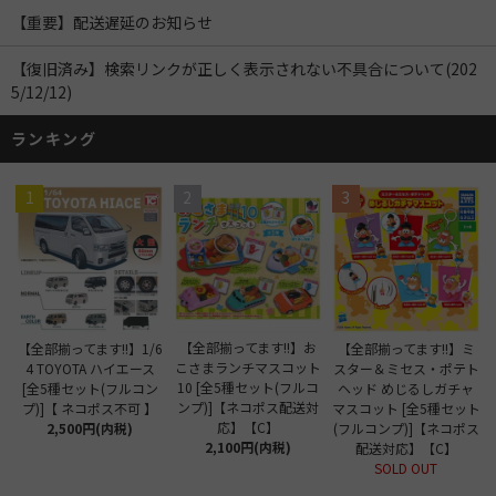
【重要】配送遅延のお知らせ
【復旧済み】検索リンクが正しく表示されない不具合について(202
5/12/12)
ランキング
1
2
3
【全部揃ってます!!】お
【全部揃ってます!!】1/6
【全部揃ってます!!】ミ
こさまランチマスコット
4 TOYOTA ハイエース
スター＆ミセス・ポテト
10 [全5種セット(フルコ
[全5種セット(フルコン
ヘッド めじるしガチャ
ンプ)]【ネコポス配送対
プ)]【 ネコポス不可 】
マスコット [全5種セット
応】【C】
2,500円(内税)
(フルコンプ)]【ネコポス
2,100円(内税)
配送対応】【C】
SOLD OUT