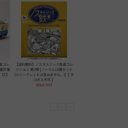
道コレ
【送料無料】ノスタルジック鉄道コレ
：富井電
クション 第3弾 [ノーマル10種セット
】【C】
(※シークレットは含みません。)]【 ネ
コポス不可 】
SOLD OUT
<
1
>