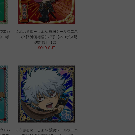
ウエハ
にふぉるめーしょん 銀魂シールウエハ
【ネコポ
ース2 [7.沖田総悟(レア)]【ネコポス配
送対応】【C】
SOLD OUT
ウエハ
にふぉるめーしょん 銀魂シールウエハ