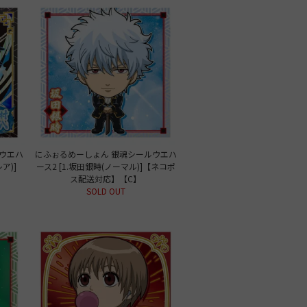
ウエハ
にふぉるめーしょん 銀魂シールウエハ
ア)]
ース2 [1.坂田銀時(ノーマル)]【ネコポ
】
ス配送対応】【C】
SOLD OUT