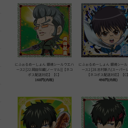
にふぉるめーしょん 銀魂シールウエハ
にふぉるめーしょん 銀魂シール
ース2 [22.岡田似蔵(ノーマル)]【ネコ
ース2 [28.志村新八(スーパーレ
ポス配送対応】【C】
【ネコポス配送対応】【C
168円(内税)
498円(内税)