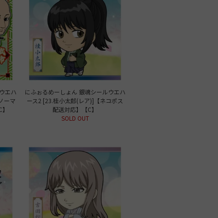
ウエハ
にふぉるめーしょん 銀魂シールウエハ
(ノーマ
ース2 [23.桂小太郎(レア)]【ネコポス
C】
配送対応】【C】
SOLD OUT