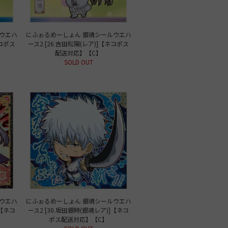
ウエハ
にふぉるめーしょん 銀魂シールウエハ
ネコポス
ース2 [26.吉田松陽(レア)]【ネコポス
配送対応】【C】
SOLD OUT
ウエハ
にふぉるめーしょん 銀魂シールウエハ
]【ネコ
ース2 [30.坂田銀時(銀魂レア)]【ネコ
ポス配送対応】【C】