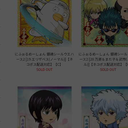
にふぉるめーしょん 銀魂シールウエハ
にふぉるめーしょん 銀魂シール
ース2 [19.エリザベス(ノーマル)]【ネ
ース2 [20.万斉＆また子＆武市
コポス配送対応】【C】
ル)]【ネコポス配送対応】【
SOLD OUT
SOLD OUT