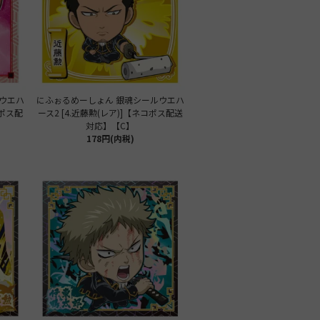
ウエハ
にふぉるめーしょん 銀魂シールウエハ
コポス配
ース2 [4.近藤勲(レア)]【ネコポス配送
対応】【C】
178円(内税)