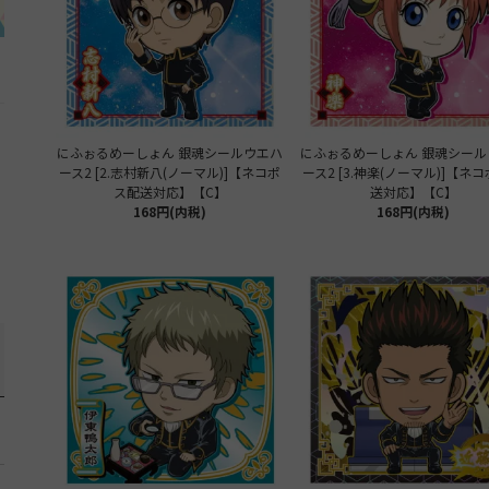
にふぉるめーしょん 銀魂シールウエハ
にふぉるめーしょん 銀魂シール
ース2 [2.志村新八(ノーマル)]【ネコポ
ース2 [3.神楽(ノーマル)]【ネ
ス配送対応】【C】
送対応】【C】
168円(内税)
168円(内税)