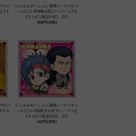
ウエハ
にふぉるめーしょん 銀魂シールウエハ
)]【ネ
ース2 [13.伊東鴨太郎(スーパーレア)]
【ネコポス配送対応】【C】
498円(内税)
ウエハ
にふぉるめーしょん 銀魂シールウエハ
]【ネコ
ース2 [21.村田鉄矢＆鉄子(ノーマル)]
【ネコポス配送対応】【C】
168円(内税)