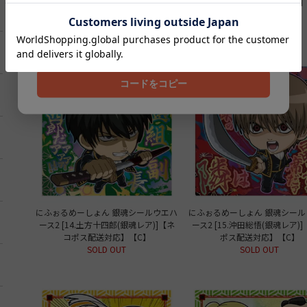
ース2 [8.山崎退(ノーマル)]【ネコポス
ース2 [10.河上万斉(ノーマル)
配送対応】【C】
ポス配送対応】【C】
クーポンコード
SOLD OUT
SOLD OUT
202608
コードをコピー
にふぉるめーしょん 銀魂シールウエハ
にふぉるめーしょん 銀魂シール
ース2 [14.土方十四郎(銀魂レア)]【ネ
ース2 [15.沖田総悟(銀魂レア)
コポス配送対応】【C】
ポス配送対応】【C】
SOLD OUT
SOLD OUT