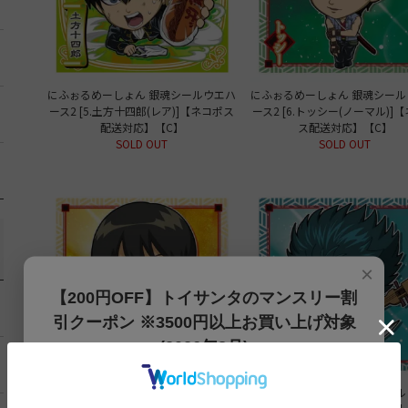
にふぉるめーしょん 銀魂シールウエハ
にふぉるめーしょん 銀魂シール
ース2 [5.土方十四郎(レア)]【ネコポス
ース2 [6.トッシー(ノーマル)]
配送対応】【C】
ス配送対応】【C】
SOLD OUT
SOLD OUT
×
【200円OFF】トイサンタのマンスリー割
引クーポン ※3500円以上お買い上げ対象
(2026年8月)
【200円OFFクーポン】3500円以上お買上げでご利用可能
にふぉるめーしょん 銀魂シールウエハ
にふぉるめーしょん 銀魂シール
です!! 8月1日～8月31日まで