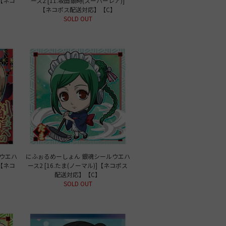
]【ネコ
ース2 [11.坂田銀時(スーパーレア)]
【ネコポス配送対応】【C】
SOLD OUT
ウエハ
にふぉるめーしょん 銀魂シールウエハ
]【ネコ
ース2 [16.たま(ノーマル)]【ネコポス
配送対応】【C】
SOLD OUT