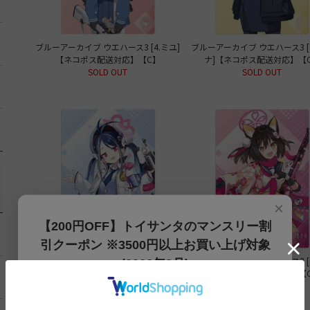
ブルーアーカイブ ウエハース3 [4.ミユ]
ブルーアーカイブ ウエハース3 [
【ネコポス配送対応】【C】
ナ]【ネコポス配送対応】【
SOLD OUT
SOLD OUT
×
【200円OFF】トイサンタのマンスリー割
引クーポン ※3500円以上お買い上げ対象
ブルーアーカイブ ウエハース3 [7.フブ
ブルーアーカイブ ウエハース3 [
(2026年8月)
キ]【ネコポス配送対応】【C】
ナ]【ネコポス配送対応】【
SOLD OUT
SOLD OUT
【200円OFFクーポン】3500円以上お買上げでご利用可能
です!! 8月1日～8月31日まで