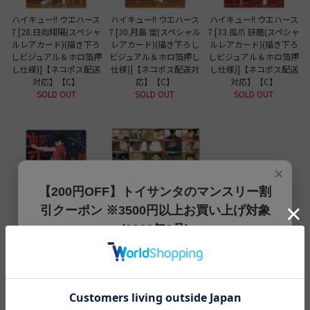
ハイキュー!! ウエハース
ハイキュー!! ウエハース
ハイキュー!! ウエハース
7 [28.日向翔陽(スペシャ
7 [30.月島 蛍(スペシャル
7 [33.孤爪 研磨(スペシャ
ルレアカード)(描き下ろ
レアカード)(描き下ろし
ルレアカード)(描き下ろ
しビジュアル＆ホロ箔押
ビジュアル＆ホロ箔押し
しビジュアル＆ホロ箔押
し仕様)]【ネコポス配送
仕様)]【ネコポス配送対
し仕様)]【ネコポス配送
対応】【C】
応】【C】
対応】【C】
SOLD OUT
SOLD OUT
SOLD OUT
×
【200円OFF】トイサンタのマンスリー割
引クーポン ※3500円以上お買い上げ対象
(2026年8月)
ハイキュー!! ウエハース
【送料無料】【全部揃っ
7 [34.黒尾鉄朗(スペシャ
てます!!】ハイキュー!! ウ
【200円OFFクーポン】3500円以上お買上げでご利用可能
ルレアカード)(描き下ろ
エハース7 [全36種セッ
です!! 8月1日～8月31日まで
しビジュアル＆ホロ箔押
ト(フルコンプ)]【 ネコ
し仕様)]【ネコポス配送
ポス不可 】【C】
クーポンコード
対応】【C】
SOLD OUT
SOLD OUT