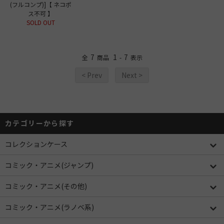
(フルコンプ)]【 ネコポ
ス不可 】
SOLD OUT
7
1
7
全
商品
-
表示
< Prev
Next >
カテゴリーから探す
コレクションケース
コミック・アニメ(ジャンプ)
コミック・アニメ(その他)
コミック・アニメ(ラノベ系)