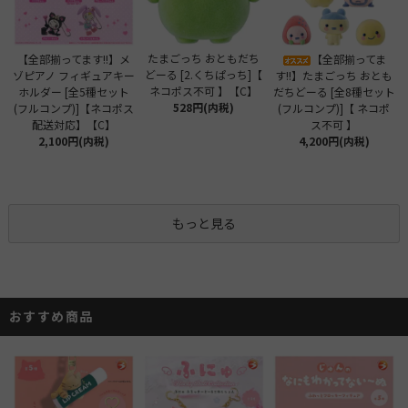
たまごっち おともだち
【全部揃ってます!!】メ
【全部揃ってま
どーる [2.くちぱっち]【
ゾピアノ フィギュアキー
す!!】たまごっち おとも
ネコポス不可 】【C】
ホルダー [全5種セット
だちどーる [全8種セット
528円(内税)
(フルコンプ)]【ネコポス
(フルコンプ)]【 ネコポ
配送対応】【C】
ス不可 】
2,100円(内税)
4,200円(内税)
もっと見る
おすすめ商品