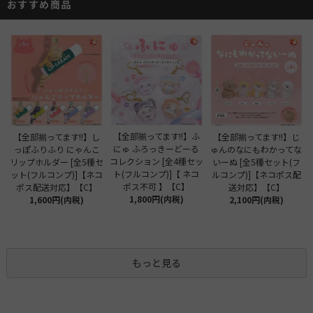
おすすめ商品
【全部揃ってます!!】ふ
【全部揃ってます!!】し
【全部揃ってます!!】じ
にゅ ふろっきーどーる
っぽふりふり にゃんこ
ゅんのなにもわかってな
コレクション [全4種セッ
リップホルダー [全5種セ
いーぬ [全5種セット(フ
ト(フルコンプ)]【 ネコ
ット(フルコンプ)]【ネコ
ルコンプ)]【ネコポス配
ポス不可 】【C】
ポス配送対応】【C】
送対応】【C】
1,800円(内税)
1,600円(内税)
2,100円(内税)
もっと見る