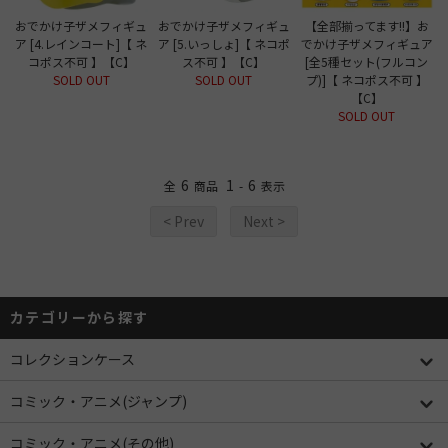
おでかけ子ザメフィギュ
おでかけ子ザメフィギュ
【全部揃ってます!!】お
ア [4.レインコート]【 ネ
ア [5.いっしょ]【 ネコポ
でかけ子ザメフィギュア
コポス不可 】【C】
ス不可 】【C】
[全5種セット(フルコン
SOLD OUT
SOLD OUT
プ)]【 ネコポス不可 】
【C】
SOLD OUT
6
1
6
全
商品
-
表示
< Prev
Next >
カテゴリーから探す
コレクションケース
コミック・アニメ(ジャンプ)
コミック・アニメ(その他)