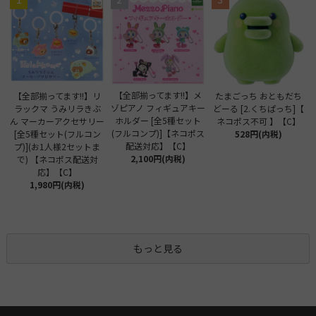
【全部揃ってます!!】メ
【全部揃ってます!!】リ
たまごっち おともだち
ゾピアノ フィギュアキー
ラックマ うみリラきぶ
どーる [2.くちぱっち]【
ホルダー [全5種セット
ん マーカーアクセサリー
ネコポス不可 】【C】
(フルコンプ)]【ネコポス
[全5種セット(フルコン
528円(内税)
配送対応】【C】
プ)](お1人様2セットま
2,100円(内税)
で) 【ネコポス配送対
応】【C】
1,980円(内税)
もっと見る