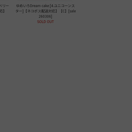
ロベリー
ゆめいろDream cake [4.ユニコーンス
応】
ター]【ネコポス配送対応】【C】[sale
260306]
SOLD OUT