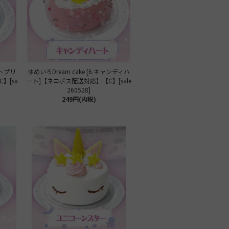
ートプリ
ゆめいろDream cake [6.キャンディハ
】[sa
ート]【ネコポス配送対応】【C】[sale
260528]
249円(内税)