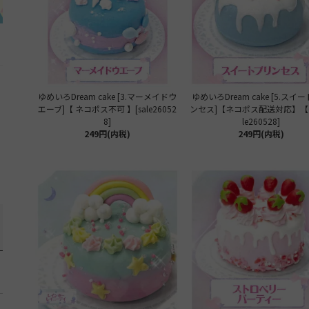
ゆめいろDream cake [3.マーメイドウ
ゆめいろDream cake [5.スイ
エーブ]【 ネコポス不可 】[sale26052
ンセス]【ネコポス配送対応】【C
8]
le260528]
249円(内税)
249円(内税)