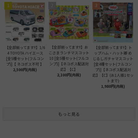
1
2
3
【全部揃ってます!!】お
【全部揃ってます!!】1/6
【全部揃ってます!!】ト
こさまランチマスコット
4 TOYOTA ハイエース
ップハム・ハット卿 め
10 [全5種セット(フルコ
[全5種セット(フルコン
じるしガチャマスコット
ンプ)]【ネコポス配送対
プ)]【 ネコポス不可 】
[全4種セット(フルコン
応】【C】
2,500円(内税)
プ)]【ネコポス配送対
2,100円(内税)
応】【C】(お1人様1セッ
トまで)
1,980円(内税)
もっと見る