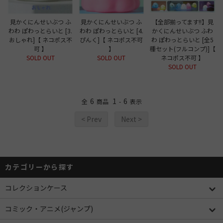
見かくにんせいぶつ ふ
見かくにんせいぶつ ふ
【全部揃ってます!!】見
わわ ぽわっとらいと [3.
わわ ぽわっとらいと [4.
かくにんせいぶつ ふわ
おしゃれ]【 ネコポス不
ぴんく]【 ネコポス不可
わ ぽわっとらいと [全5
可 】
】
種セット(フルコンプ)]【
SOLD OUT
SOLD OUT
ネコポス不可 】
SOLD OUT
6
1
6
全
商品
-
表示
< Prev
Next >
カテゴリーから探す
コレクションケース
コミック・アニメ(ジャンプ)