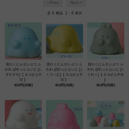
< Prev
Next >
6
1
6
全
商品
-
表示
見かくにんせいぶつ ふ
見かくにんせいぶつ ふ
見かくにんせいぶつ ふ
わわ ぽわっとらいと [1.
わわ ぽわっとらいと [2.
わわ ぽわっとらいと [5.
すやすや]【 ネコポス不
くりーむ]【 ネコポス不
ぐれー]【 ネコポス不可
可 】
可 】
】
458円(内税)
458円(内税)
458円(内税)