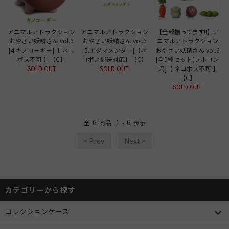
アニマルアトラクション
アニマルアトラクション
【全部揃ってます!!】ア
おやさい妖精さん vol.6
おやさい妖精さん vol.6
ニマルアトラクション
[4.キノコーギー]【 ネコ
[5.エダマメンダコ]【ネ
おやさい妖精さん vol.6
ポス不可 】【C】
コポス配送対応】【C】
[全5種セット(フルコン
SOLD OUT
SOLD OUT
プ)]【 ネコポス不可 】
【C】
SOLD OUT
6
1
6
全
商品
-
表示
< Prev
Next >
カテゴリーから探す
コレクションケース