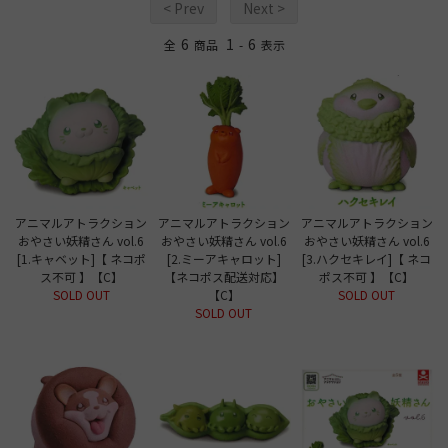
< Prev
Next >
6
1
6
全
商品
-
表示
アニマルアトラクション
アニマルアトラクション
アニマルアトラクション
おやさい妖精さん vol.6
おやさい妖精さん vol.6
おやさい妖精さん vol.6
[1.キャベット]【 ネコポ
[2.ミーアキャロット]
[3.ハクセキレイ]【 ネコ
ス不可 】【C】
【ネコポス配送対応】
ポス不可 】【C】
SOLD OUT
【C】
SOLD OUT
SOLD OUT