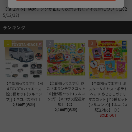
【復旧済み】検索リンクが正しく表示されない不具合について(202
5/12/12)
ランキング
1
2
3
【全部揃ってます!!】お
【全部揃ってます!!】1/6
【全部揃ってます!!】ミ
こさまランチマスコット
4 TOYOTA ハイエース
スター＆ミセス・ポテト
10 [全5種セット(フルコ
[全5種セット(フルコン
ヘッド めじるしガチャ
ンプ)]【ネコポス配送対
プ)]【 ネコポス不可 】
マスコット [全5種セット
応】【C】
2,500円(内税)
(フルコンプ)]【ネコポス
2,100円(内税)
配送対応】【C】
SOLD OUT