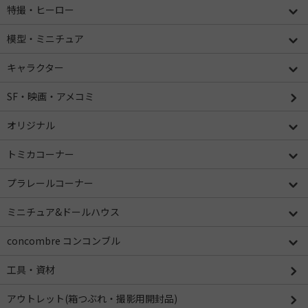
特撮・ヒーロー
模型・ミニチュア
キャラクター
SF・映画・アメコミ
オリジナル
トミカコーナー
プラレールコーナー
ミニチュア&ドールハウス
concombre コンコンブル
工具・資材
アウトレット(箱つぶれ・撮影用開封品)