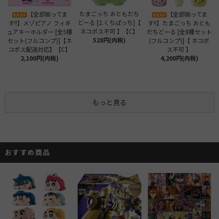
たまごっち おともだち
【全部揃ってま
【全部揃ってま
どーる [2.くちぱっち]【
す!!】メゾピアノ フィギ
す!!】たまごっち おとも
ネコポス不可 】【C】
ュアキーホルダー [全5種
だちどーる [全8種セット
528円(内税)
セット(フルコンプ)]【ネ
(フルコンプ)]【 ネコポ
コポス配送対応】【C】
ス不可 】
2,100円(内税)
4,200円(内税)
もっと見る
おすすめ商品