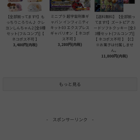
ミニプラ 超宇宙刑事ギ
【全部揃ってます!!】も
【送料無料】【全部揃っ
ャバン インフィニティ
っちりころりん♪ クレ
てます!!】ズートピア カ
キット03 エクスプレス
ヨンしんちゃん2 [全8種
ードソフトクッキー [全3
ギャバリオン 【 ネコポ
セット(フルコンプ)]【
3種セット(フルコンプ)]
ス不可 】
ネコポス不可 】
【 ネコポス不可 】【C】
3,280円(内税)
3,480円(内税)
※お菓子は付属しませ
ん。
11,800円(内税)
もっと見る
- スポンサーリンク -