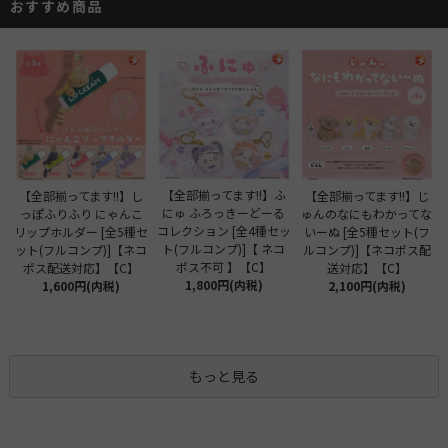
おすすめ商品
【全部揃ってます!!】ふ
【全部揃ってます!!】し
【全部揃ってます!!】じ
にゅ ふろっきーどーる
っぽふりふり にゃんこ
ゅんのなにもわかってな
コレクション [全4種セッ
リップホルダー [全5種セ
いーぬ [全5種セット(フ
ト(フルコンプ)]【 ネコ
ット(フルコンプ)]【ネコ
ルコンプ)]【ネコポス配
ポス不可 】【C】
ポス配送対応】【C】
送対応】【C】
1,800円(内税)
1,600円(内税)
2,100円(内税)
もっと見る