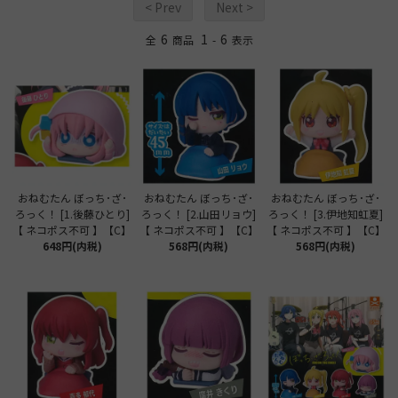
< Prev
Next >
6
1
6
全
商品
-
表示
おねむたん ぼっち･ざ･
おねむたん ぼっち･ざ･
おねむたん ぼっち･ざ･
ろっく！ [1.後藤ひとり]
ろっく！ [2.山田リョウ]
ろっく！ [3.伊地知虹夏]
【 ネコポス不可 】【C】
【 ネコポス不可 】【C】
【 ネコポス不可 】【C】
648円(内税)
568円(内税)
568円(内税)