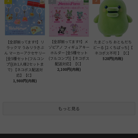
【全部揃ってます!!】メ
【全部揃ってます!!】リ
たまごっち おともだち
ゾピアノ フィギュアキー
ラックマ うみリラきぶ
どーる [2.くちぱっち]【
ホルダー [全5種セット
ん マーカーアクセサリー
ネコポス不可 】【C】
(フルコンプ)]【ネコポス
[全5種セット(フルコン
528円(内税)
配送対応】【C】
プ)](お1人様2セットま
2,100円(内税)
で) 【ネコポス配送対
応】【C】
1,980円(内税)
もっと見る