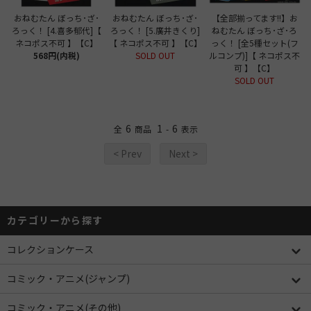
おねむたん ぼっち･ざ･
おねむたん ぼっち･ざ･
【全部揃ってます!!】お
ろっく！ [4.喜多郁代]【
ろっく！ [5.廣井きくり]
ねむたん ぼっち･ざ･ろ
ネコポス不可 】【C】
【 ネコポス不可 】【C】
っく！ [全5種セット(フ
568円(内税)
SOLD OUT
ルコンプ)]【 ネコポス不
可 】【C】
SOLD OUT
6
1
6
全
商品
-
表示
< Prev
Next >
カテゴリーから探す
コレクションケース
コミック・アニメ(ジャンプ)
コミック・アニメ(その他)