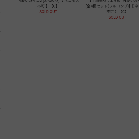
可愛いカイコ2 [2.指のり]【 ネコポス
【全部揃ってます!!】可愛いカ
不可 】【C】
[全4種セット(フルコンプ)]【 
SOLD OUT
不可 】【C】
SOLD OUT