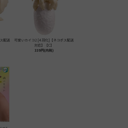
ポス配送
可愛いカイコ2 [4.羽化]【ネコポス配送
対応】【C】
339円(内税)