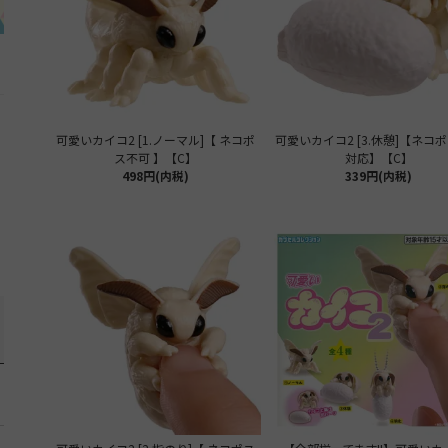
可愛いカイコ2 [1.ノーマル]【 ネコポ
可愛いカイコ2 [3.休憩]【ネコ
ス不可 】【C】
対応】【C】
498円(内税)
339円(内税)