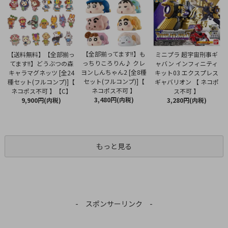
【全部揃ってます!!】も
【送料無料】【全部揃っ
ミニプラ 超宇宙刑事ギ
っちりころりん♪ クレ
てます!!】どうぶつの森
ャバン インフィニティ
ヨンしんちゃん2 [全8種
キャラマグネッツ [全24
キット03 エクスプレス
セット(フルコンプ)]【
種セット(フルコンプ)]【
ギャバリオン 【 ネコポ
ネコポス不可 】
ネコポス不可 】【C】
ス不可 】
3,480円(内税)
9,900円(内税)
3,280円(内税)
もっと見る
- スポンサーリンク -