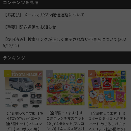
コンテンツを見る
【お詫び】メールマガジン配信遅延について
【重要】配送遅延のお知らせ
【復旧済み】検索リンクが正しく表示されない不具合について(202
5/12/12)
ランキング
1
2
3
【全部揃ってます!!】お
【全部揃ってます!!】1/6
【全部揃ってます!!】ミ
こさまランチマスコット
4 TOYOTA ハイエース
スター＆ミセス・ポテト
10 [全5種セット(フルコ
[全5種セット(フルコン
ヘッド めじるしガチャ
ンプ)]【ネコポス配送対
プ)]【 ネコポス不可 】
マスコット [全5種セット