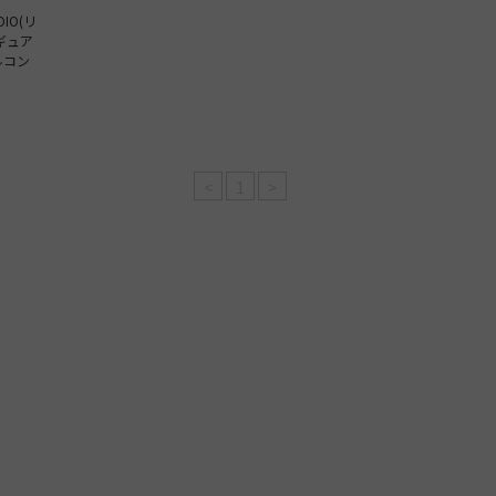
IO(リ
ギュア
ルコン
】
<
1
>