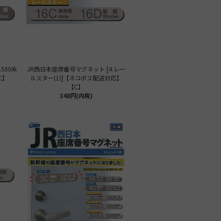
500系
JR西日本座席番号マグネット [4.レー
C】
ルスター(1)]【ネコポス配送対応】
【C】
348円(内税)