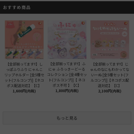
おすすめ商品
【全部揃ってます!!】ふ
【全部揃ってます!!】し
【全部揃ってます!!】じ
にゅ ふろっきーどーる
っぽふりふり にゃんこ
ゅんのなにもわかってな
コレクション [全4種セッ
リップホルダー [全5種セ
いーぬ [全5種セット(フ
ト(フルコンプ)]【 ネコ
ット(フルコンプ)]【ネコ
ルコンプ)]【ネコポス配
ポス不可 】【C】
ポス配送対応】【C】
送対応】【C】
1,800円(内税)
1,600円(内税)
2,100円(内税)
もっと見る