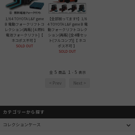
1/64 TOYOTA L&F gene
【全部揃ってます!!】1/6
B 電動フォークリフトコ
4 TOYOTA L&F gene B 電
レクション(再販) [4.燃料
動フォークリフトコレク
電池フォークリフト]【
ション(再販) [全4種セッ
ネコポス不可 】
ト(フルコンプ)]【 ネコ
SOLD OUT
ポス不可 】
SOLD OUT
5
1
5
全
商品
-
表示
< Prev
Next >
カテゴリーから探す
コレクションケース