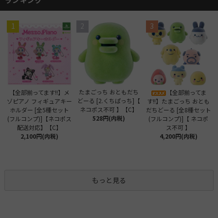
1
2
3
たまごっち おともだち
【全部揃ってます!!】メ
【全部揃ってま
どーる [2.くちぱっち]【
ゾピアノ フィギュアキー
す!!】たまごっち おとも
ネコポス不可 】【C】
ホルダー [全5種セット
だちどーる [全8種セット
528円(内税)
(フルコンプ)]【ネコポス
(フルコンプ)]【 ネコポ
配送対応】【C】
ス不可 】
2,100円(内税)
4,200円(内税)
もっと見る