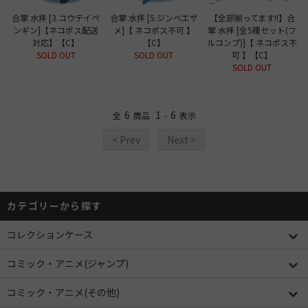
合掌 水拝 [3.コウテイペ
合掌 水拝 [5.ジンベエザ
【全部揃ってます!!】合
ンギン]【ネコポス配送
メ]【 ネコポス不可 】
掌 水拝 [全5種セット(フ
対応】【C】
【C】
ルコンプ)]【 ネコポス不
SOLD OUT
SOLD OUT
可 】【C】
SOLD OUT
6
1
6
全
商品
-
表示
< Prev
Next >
カテゴリーから探す
コレクションケース
コミック・アニメ(ジャンプ)
コミック・アニメ(その他)