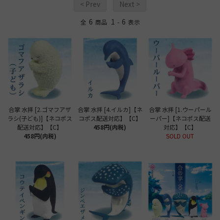
< Prev
Next >
6
1
6
全
商品
-
表示
合掌 水拝 [2.ゴマフアザ
合掌 水拝 [4.イルカ]【ネ
合掌 水拝 [1.ウーパール
ラシ(子ども)]【ネコポス
コポス配送対応】【C】
ーパー]【ネコポス配送
配送対応】【C】
458円(内税)
対応】【C】
458円(内税)
SOLD OUT