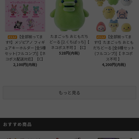
たまごっち おともだち
【全部揃ってま
【全部揃ってま
どーる [2.くちぱっち]【
す!!】メゾピアノ フィギ
す!!】たまごっち おとも
ネコポス不可 】【C】
ュアキーホルダー [全5種
だちどーる [全8種セット
528円(内税)
セット(フルコンプ)]【ネ
(フルコンプ)]【 ネコポ
コポス配送対応】【C】
ス不可 】
2,100円(内税)
4,200円(内税)
もっと見る
おすすめ商品