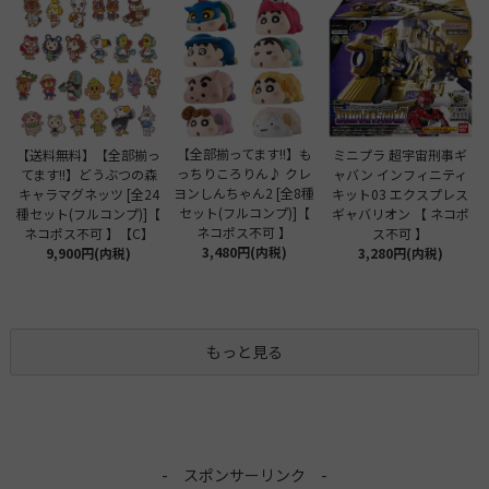
【全部揃ってます!!】も
【送料無料】【全部揃っ
ミニプラ 超宇宙刑事ギ
っちりころりん♪ クレ
てます!!】どうぶつの森
ャバン インフィニティ
ヨンしんちゃん2 [全8種
キャラマグネッツ [全24
キット03 エクスプレス
セット(フルコンプ)]【
種セット(フルコンプ)]【
ギャバリオン 【 ネコポ
ネコポス不可 】
ネコポス不可 】【C】
ス不可 】
3,480円(内税)
9,900円(内税)
3,280円(内税)
もっと見る
- スポンサーリンク -