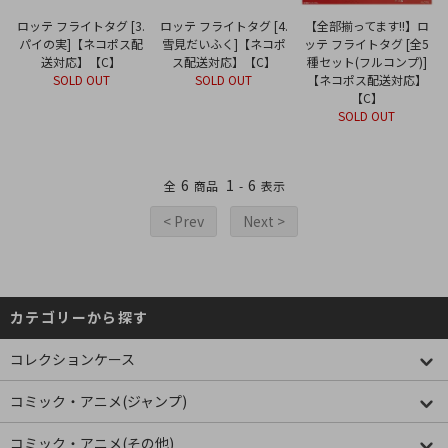
ロッテ フライトタグ [3.
ロッテ フライトタグ [4.
【全部揃ってます!!】ロ
パイの実]【ネコポス配
雪見だいふく]【ネコポ
ッテ フライトタグ [全5
送対応】【C】
ス配送対応】【C】
種セット(フルコンプ)]
SOLD OUT
SOLD OUT
【ネコポス配送対応】
【C】
SOLD OUT
6
1
6
全
商品
-
表示
< Prev
Next >
カテゴリーから探す
コレクションケース
コミック・アニメ(ジャンプ)
コミック・アニメ(その他)