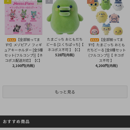
たまごっち おともだち
【全部揃ってま
【全部揃ってま
どーる [2.くちぱっち]【
す!!】メゾピアノ フィギ
す!!】たまごっち おとも
ネコポス不可 】【C】
ュアキーホルダー [全5種
だちどーる [全8種セット
528円(内税)
セット(フルコンプ)]【ネ
(フルコンプ)]【 ネコポ
コポス配送対応】【C】
ス不可 】
2,100円(内税)
4,200円(内税)
もっと見る
おすすめ商品