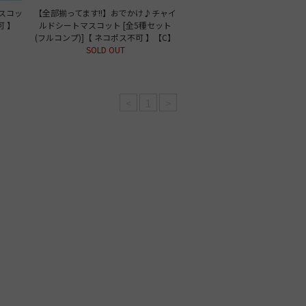
スコッ
【全部揃ってます!!】おでかけ♪チャイ
可 】
ルドシートマスコット [全5種セット
(フルコンプ)]【 ネコポス不可 】【C】
SOLD OUT
<
1
>