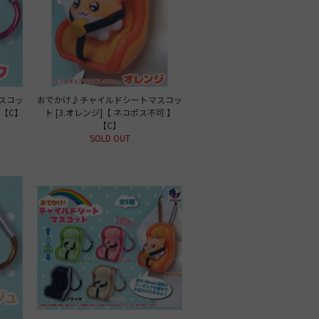
スコッ
おでかけ♪チャイルドシートマスコッ
】【C】
ト [3.オレンジ]【 ネコポス不可 】
【C】
SOLD OUT