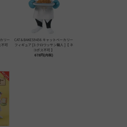
ーカリー
CAT＆BAKES9456 キャットベーカリー
ポス不可
フィギュア [3.クロワッサン職人 ]【 ネ
コポス不可 】
678円(内税)