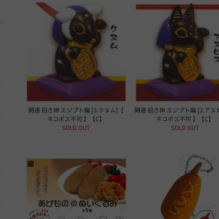
開運 招き神 エジプト編 [3.クヌム]【
開運 招き神 エジプト編 [2.アヌ
ネコポス不可 】【C】
ネコポス不可 】【C】
SOLD OUT
SOLD OUT