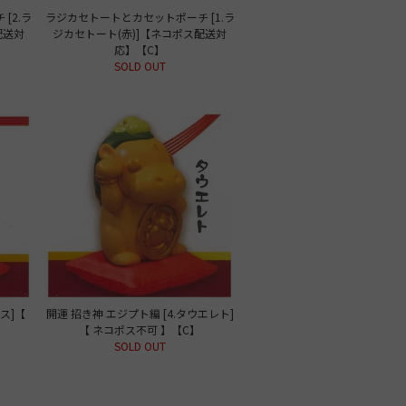
[2.ラ
ラジカセトートとカセットポーチ [1.ラ
配送対
ジカセトート(赤)]【ネコポス配送対
応】【C】
SOLD OUT
ルス]【
開運 招き神 エジプト編 [4.タウエレト]
【 ネコポス不可 】【C】
SOLD OUT