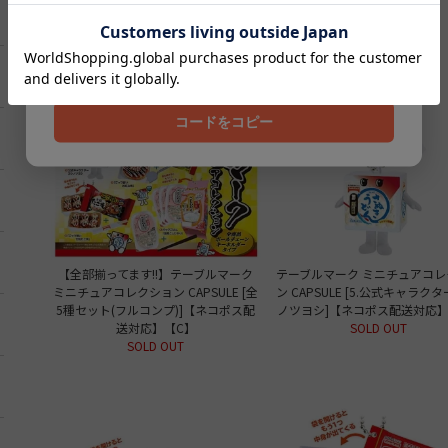
SOLD OUT
SOLD OUT
クーポンコード
202608
コードをコピー
【全部揃ってます!!】テーブルマーク
テーブルマーク ミニチュアコレ
ミニチュアコレクション CAPSULE [全
ン CAPSULE [5.公式キャラクタ
5種セット(フルコンプ)]【ネコポス配
ノツヨシ]【ネコポス配送対応】
送対応】【C】
SOLD OUT
SOLD OUT