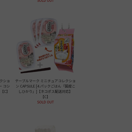
SOLD OUT
クショ
テーブルマーク ミニチュアコレクショ
ー コシ
ン CAPSULE [4.パックごはん「国産こ
【C】
しひかり」]【ネコポス配送対応】
【C】
SOLD OUT