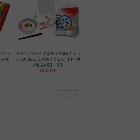
クショ
テーブルマーク ミニチュアコレクショ
好み焼]
ン CAPSULE [1.さぬきうどん]【ネコポ
】
ス配送対応】【C】
SOLD OUT
<
1
>