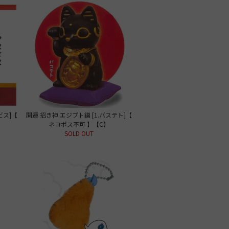
ビス]【
開運 招き神 エジプト編 [1.バステト]【
ネコポス不可 】【C】
SOLD OUT