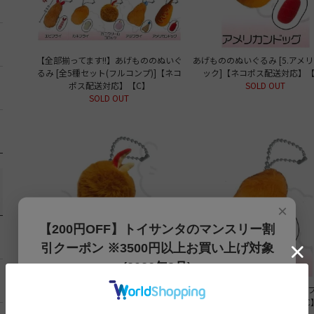
【全部揃ってます!!】あげもののぬいぐ
あげもののぬいぐるみ [5.アメ
るみ [全5種セット(フルコンプ)]【ネコ
ック]【ネコポス配送対応】【
ポス配送対応】【C】
SOLD OUT
SOLD OUT
×
【200円OFF】トイサンタのマンスリー割
引クーポン ※3500円以上お買い上げ対象
(2026年8月)
あげもののぬいぐるみ [3.カニクリーム
あげもののぬいぐるみ [2.カキ
【200円OFFクーポン】3500円以上お買上げでご利用可能
コロッケ]【ネコポス配送対応】【C】
【ネコポス配送対応】【C
です!! 8月1日～8月31日まで