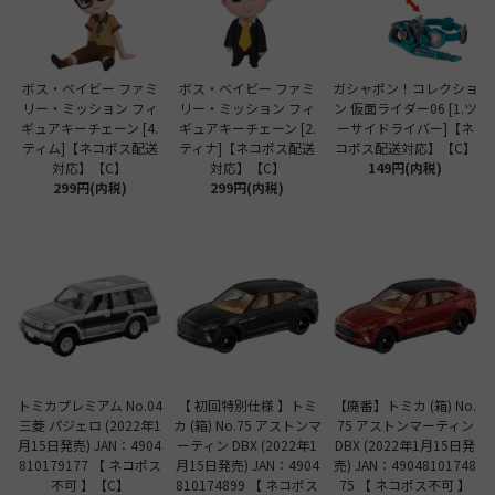
ボス・ベイビー ファミ
ボス・ベイビー ファミ
ガシャポン！コレクショ
リー・ミッション フィ
リー・ミッション フィ
ン 仮面ライダー06 [1.ツ
ギュアキーチェーン [4.
ギュアキーチェーン [2.
ーサイドライバー]【ネ
ティム]【ネコポス配送
ティナ]【ネコポス配送
コポス配送対応】【C】
対応】【C】
対応】【C】
149円(内税)
299円(内税)
299円(内税)
トミカプレミアム No.04
【 初回特別仕様 】トミ
【廃番】トミカ (箱) No.
三菱 パジェロ (2022年1
カ (箱) No.75 アストンマ
75 アストンマーティン
月15日発売) JAN：4904
ーティン DBX (2022年1
DBX (2022年1月15日発
810179177 【 ネコポス
月15日発売) JAN：4904
売) JAN：49048101748
不可 】【C】
810174899 【 ネコポス
75 【 ネコポス不可 】