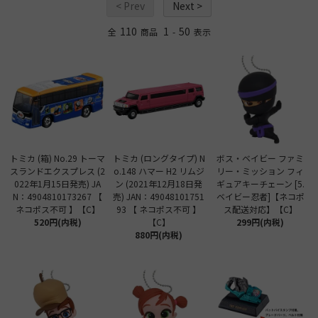
< Prev
Next >
110
1
50
全
商品
-
表示
トミカ (箱) No.29 トーマ
トミカ (ロングタイプ) N
ボス・ベイビー ファミ
スランドエクスプレス (2
o.148 ハマー H2 リムジ
リー・ミッション フィ
022年1月15日発売) JA
ン (2021年12月18日発
ギュアキーチェーン [5.
N：4904810173267 【
売) JAN：49048101751
ベイビー忍者]【ネコポ
ネコポス不可 】【C】
93 【 ネコポス不可 】
ス配送対応】【C】
520円(内税)
【C】
299円(内税)
880円(内税)