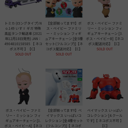
トミカ (ロングタイプ) N
【全部揃ってます!!】ボ
ボス・ベイビー ファミ
o.149 いすゞ ギガ 特殊
ス・ベイビー ファミリ
リー・ミッション フィ
高圧タンク輸送車 (2021
ー・ミッション フィギ
ギュアキーチェーン [3.
年12月18日発売) JAN：
ュアキーチェーン [全5種
ボス・ベイビーB]【ネコ
4904810158585 【 ネコ
セット(フルコンプ)]【ネ
ポス配送対応】【C】
ポス不可 】【C】
コポス配送対応】【C】
SOLD OUT
SOLD OUT
SOLD OUT
ボス・ベイビー ファミ
【全部揃ってます!!】ベ
ベイマックス いっぱい
リー・ミッション フィ
イマックス いっぱいコ
コレクション [4.クール
ギュアキーチェーン [1.
レクション [全4種セット
です]【 ネコポス不可 】
ボス・ベイビーA]【ネコ
(フルコンプ)]【 ネコポ
【C】