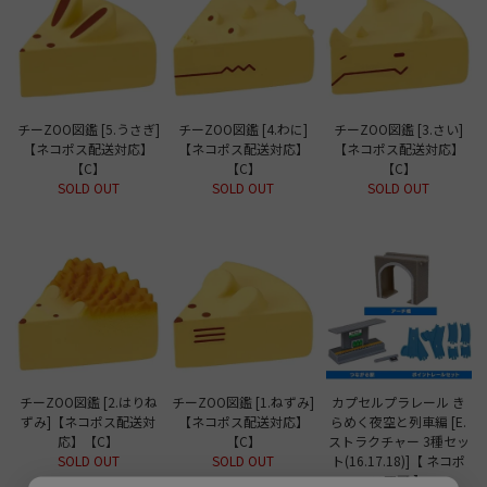
チーZOO図鑑 [5.うさぎ]
チーZOO図鑑 [4.わに]
チーZOO図鑑 [3.さい]
【ネコポス配送対応】
【ネコポス配送対応】
【ネコポス配送対応】
【C】
【C】
【C】
SOLD OUT
SOLD OUT
SOLD OUT
チーZOO図鑑 [2.はりね
チーZOO図鑑 [1.ねずみ]
カプセルプラレール き
ずみ]【ネコポス配送対
【ネコポス配送対応】
らめく夜空と列車編 [E.
応】【C】
【C】
ストラクチャー 3種セッ
SOLD OUT
SOLD OUT
ト(16.17.18)]【 ネコポ
ス不可 】