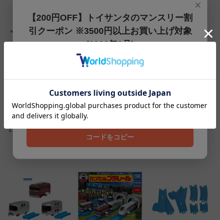
×
SOLD OUT
【200円OFF】トイサンタのマンスリー割
引クーポン ※3500円以上お買い上げ対象
(2026年8月)
【200円OFFクーポン】3500円以上お買上げでご利用可能
です!! 8月1日～8月31日まで
クーポンコード
カプセルプラレール き
カプセルプラレール き
カプセルプラレール き
202608
らめく夜空と列車編 [D.C
らめく夜空と列車編 [C.7
らめく夜空と列車編 [B.D
58 SL銀河 6種セット(10.
00系新幹線ひかりレール
D51形 2種セット(4.5)]【
11.12.13.14.15)]【 ネコ
スター 3種セット(7.8.9)]
ネコポス不可 】
コードをコピー
ポス不可 】
【 ネコポス不可 】
SOLD OUT
SOLD OUT
SOLD OUT