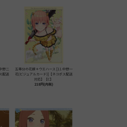
.中野二
五等分の花嫁＊ウエハース [11.中野一
ポス配送
花(ビジュアルカード)]【ネコポス配送
対応】【C】
218円(内税)