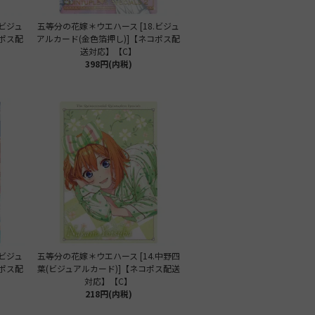
.ビジュ
五等分の花嫁＊ウエハース [18.ビジュ
コポス配
アルカード(金色箔押し)]【ネコポス配
送対応】【C】
398円(内税)
.ビジュ
五等分の花嫁＊ウエハース [14.中野四
コポス配
葉(ビジュアルカード)]【ネコポス配送
対応】【C】
218円(内税)