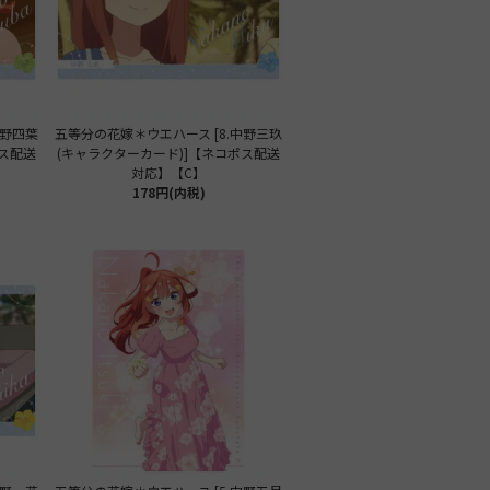
中野四葉
五等分の花嫁＊ウエハース [8.中野三玖
ポス配送
(キャラクターカード)]【ネコポス配送
対応】【C】
178円(内税)