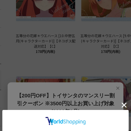
五等分の花嫁＊ウエハース [10.中野五
五等分の花嫁＊ウエハース [9.
月(キャラクターカード)]【ネコポス配
(キャラクターカード)]【ネコ
送対応】【C】
対応】【C】
178円(内税)
178円(内税)
×
【200円OFF】トイサンタのマンスリー割
引クーポン ※3500円以上お買い上げ対象
(2026年8月)
【200円OFFクーポン】3500円以上お買上げでご利用可能
です!! 8月1日～8月31日まで