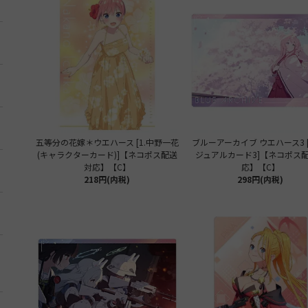
五等分の花嫁＊ウエハース [1.中野一花
ブルーアーカイブ ウエハース3 [
(キャラクターカード)]【ネコポス配送
ジュアルカード3]【ネコポス
対応】【C】
応】【C】
218円(内税)
298円(内税)