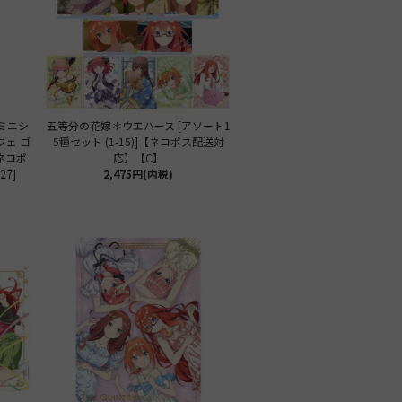
D ミニシ
五等分の花嫁＊ウエハース [アソート1
フェ ゴ
5種セット (1-15)]【ネコポス配送対
ネコポ
応】【C】
27]
2,475円(内税)