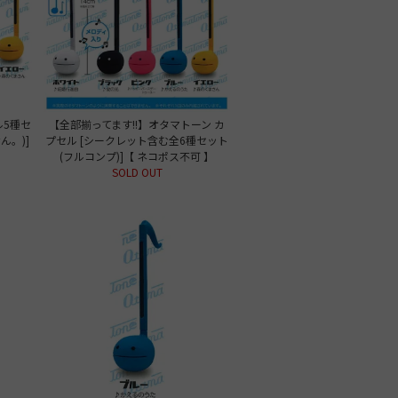
ル5種セ
【全部揃ってます!!】オタマトーン カ
ん。)]
プセル [シークレット含む全6種セット
(フルコンプ)]【 ネコポス不可 】
SOLD OUT