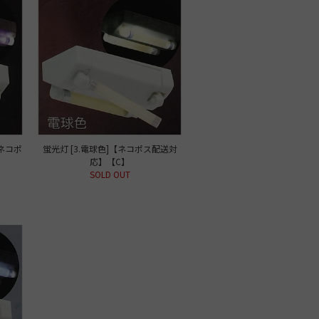
【ネコポ
蛍光灯 [3.電球色]【ネコポス配送対
応】【C】
SOLD OUT