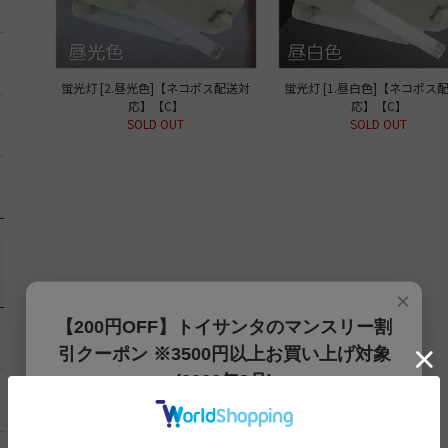
蛍光灯 [2.昼光色]【ネコポス配送対
蛍光灯 [1.昼白色]【ネコポス
応】【C】
応】【C】
SOLD OUT
SOLD OUT
×
【200円OFF】トイサンタのマンスリー割
引クーポン ※3500円以上お買い上げ対象
(2026年8月)
【200円OFFクーポン】3500円以上お買上げでご利用可能
です!! 8月1日～8月31日まで