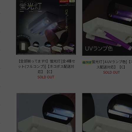
【全部揃ってます!!】蛍光灯 [全4種セ
蛍光灯 [4.UVランプ色]
ット(フルコンプ)]【ネコポス配送対
ス配送対応】【C】
応】【C】
SOLD OUT
SOLD OUT