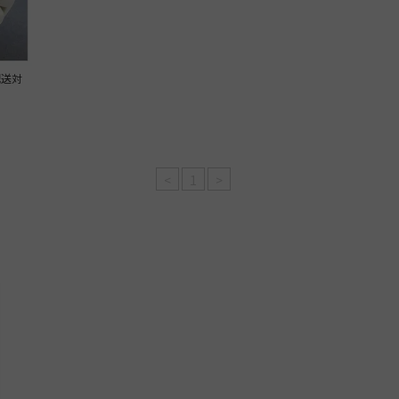
配送対
<
1
>