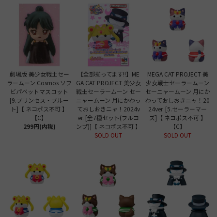
劇場版 美少女戦士セー
【全部揃ってます!!】ME
MEGA CAT PROJECT 美
ラームーン Cosmos ソフ
GA CAT PROJECT 美少女
少女戦士セーラームーン
ビパペットマスコット
戦士セーラームーン セー
セーニャームーン 月にか
[9.プリンセス・プルー
ニャームーン 月にかわっ
わっておしおきニャ！20
ト]【 ネコポス不可 】
ておしおきニャ！2024v
24ver. [5.セーラーマー
【C】
er. [全7種セット(フルコ
ズ]【 ネコポス不可 】
299円(内税)
ンプ)]【 ネコポス不可 】
【C】
SOLD OUT
SOLD OUT