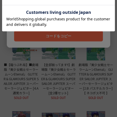
セーラーヴィーナス [全2
[2.B パステルカラー]【
[1.A 通常カラー]【 ネコ
種セット]
ネコポス不可 】
ポス不可 】
クーポンコード
SOLD OUT
SOLD OUT
SOLD OUT
202608
コードをコピー
■【箱つぶれ有】■劇場
【全部揃ってます!!】劇
劇場版「美少女戦士セー
版「美少女戦士セーラー
場版「美少女戦士セーラ
ラームーンEternal」 GLI
ムーンEternal」 GLITTE
ームーンEternal」 GLITT
TTER＆GLAMOURS SUP
R＆GLAMOURS SUPER S
ER＆GLAMOURS SUPER
ER SAILOR JUPITER ス
AILOR JUPITER スーパー
SAILOR JUPITER スーパ
ーパーセーラージュピタ
セーラージュピター [4.A
ーセーラージュピター
ー [2.B パステルカラー]
通常カラー]
[全2種セット]
【 ネコポス不可 】
SOLD OUT
SOLD OUT
SOLD OUT