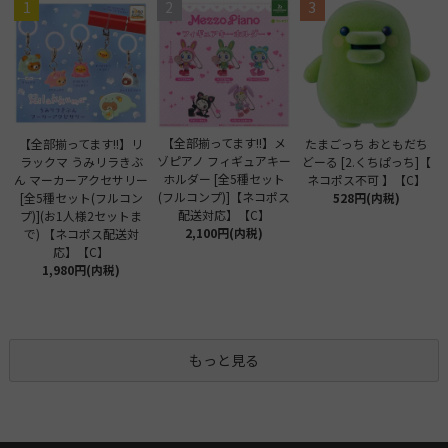
1
2
3
【全部揃ってます!!】メ
【全部揃ってます!!】リ
たまごっち おともだち
ゾピアノ フィギュアキー
ラックマ うみリラきぶ
どーる [2.くちぱっち]【
ホルダー [全5種セット
ん マーカーアクセサリー
ネコポス不可 】【C】
(フルコンプ)]【ネコポス
[全5種セット(フルコン
528円(内税)
配送対応】【C】
プ)](お1人様2セットま
2,100円(内税)
で) 【ネコポス配送対
応】【C】
1,980円(内税)
もっと見る