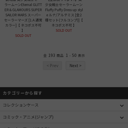
ラームーンEternal GLITT
少女戦士セーラームーン
ER＆GLAMOURS SUPER
Fluffy Puffy Dress up styl
SAILOR MARS スーパー
e ルナ/アルテミス [全2
セーラーマーズ [1.A 通常
種セット(フルコンプ)]【
カラー]【 ネコポス不可
ネコポス不可 】
】
SOLD OUT
SOLD OUT
193
1
50
全
商品
-
表示
< Prev
Next >
カテゴリーから探す
コレクションケース
コミック・アニメ(ジャンプ)