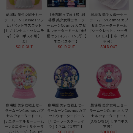
劇場版 美少女戦士セー
【全部揃ってます!!】劇
劇場版 美少女戦士セー
ラームーン Cosmos ソフ
場版 美少女戦士セーラ
ラームーンCosmos カプ
ビパペットマスコット
ームーンCosmos カプセ
セルウォータードーム
[1.プリンセス・セレニテ
ルウォータードーム [全6
[シークレット：セーラ
ィ]【 ネコポス不可 】
種セット(フルコンプ)]【
ーコスモス]【 ネコポス
【C】
ネコポス不可 】
不可 】
SOLD OUT
SOLD OUT
SOLD OUT
劇場版 美少女戦士セー
劇場版 美少女戦士セー
劇場版 美少女戦士セー
ラームーンCosmos カプ
ラームーンCosmos カプ
ラームーンCosmos カプ
セルウォータードーム
セルウォータードーム
セルウォータードーム
[5.エターナルセーラーム
[4.セーラースターライ
[3.ちびちび]【 ネコポス
ーン＆エターナルセーラ
ツ]【 ネコポス不可 】
不可 】
ーちびムーン]【 ネコポ
SOLD OUT
SOLD OUT