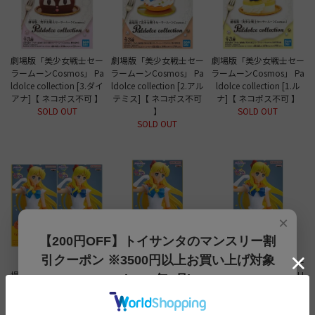
劇場版「美少女戦士セー
劇場版「美少女戦士セー
劇場版「美少女戦士セー
ラームーンCosmos」 Pa
ラームーンCosmos」 Pa
ラームーンCosmos」 Pa
ldolce collection [3.ダイ
ldolce collection [2.アル
ldolce collection [1.ル
アナ]【 ネコポス不可 】
テミス]【 ネコポス不可
ナ]【 ネコポス不可 】
SOLD OUT
】
SOLD OUT
SOLD OUT
×
【200円OFF】トイサンタのマンスリー割
引クーポン ※3500円以上お買い上げ対象
【全部揃ってます!!】劇
劇場版「美少女戦士セー
劇場版「美少女戦士セー
場版「美少女戦士セーラ
ラームーンEternal」 GLI
ラームーンEternal」 GLI
(2026年8月)
ームーンEternal」 GLITT
TTER＆GLAMOURS SUP
TTER＆GLAMOURS SUP
ER＆GLAMOURS SUPER
ER SAILOR VENUS スー
ER SAILOR VENUS スー
【200円OFFクーポン】3500円以上お買上げでご利用可能
SAILOR VENUS スーパー
パーセーラーヴィーナス
パーセーラーヴィーナス
です!! 8月1日～8月31日まで