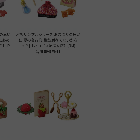
の思い
ぷちサンプルシリーズ おまつりの思い
わたあめ
出 夏の夜市 [1.髪型崩れてないかな
 】(R
ぁ？]【ネコポス配送対応】(RM)
1,410円(内税)