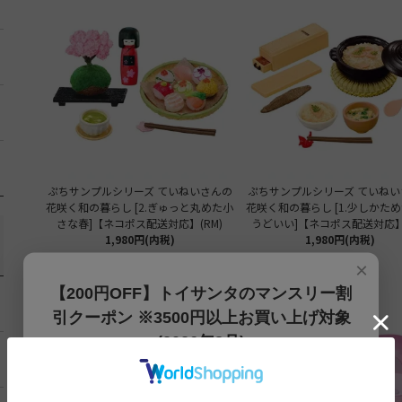
ぷちサンプルシリーズ ていねいさんの
ぷちサンプルシリーズ ていねい
花咲く和の暮らし [2.ぎゅっと丸めた小
花咲く和の暮らし [1.少しかた
さな春]【ネコポス配送対応】(RM)
うどいい]【ネコポス配送対応】(
1,980円(内税)
1,980円(内税)
×
【200円OFF】トイサンタのマンスリー割
引クーポン ※3500円以上お買い上げ対象
(2026年8月)
【200円OFFクーポン】3500円以上お買上げでご利用可能
です!! 8月1日～8月31日まで