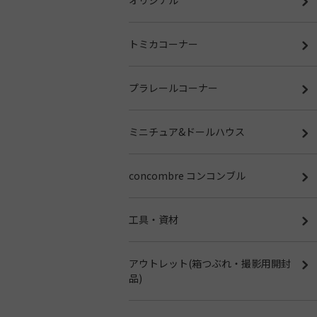
トミカコーナー
プラレールコーナー
ミニチュア&ドールハウス
concombre コンコンブル
工具・資材
アウトレット(箱つぶれ・撮影用開封
品)