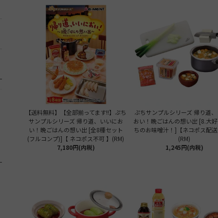
【送料無料】【全部揃ってます!!】ぷち
ぷちサンプルシリーズ 帰り道、
サンプルシリーズ 帰り道、いいにお
おい！晩ごはんの想い出 [8.大
い！晩ごはんの想い出 [全8種セット
ちのお味噌汁！]【ネコポス配
(フルコンプ)]【 ネコポス不可 】(RM)
(RM)
7,180円(内税)
1,245円(内税)