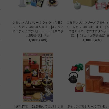
ぷちサンプルシリーズ うちのコ 今日か
ぷちサンプルシリーズ うちのコ
ら一人ぐらしはじまります！ [4.いろい
ら一人ぐらしはじまります！ [2
ろうまくいかないよーーー！]【ネコポ
てきたけど、まだまだダンボ
ス配送対応】(RM)
活。]【ネコポス配送対応】(R
1,300円(内税)
1,300円(内税)
【送料無料】【全部揃ってます!!】ぷち
ぷちサンプルシリーズ ていねい