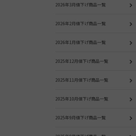
2026年3月値下げ商品一覧
2026年2月値下げ商品一覧
2026年1月値下げ商品一覧
2025年12月値下げ商品一覧
2025年11月値下げ商品一覧
2025年10月値下げ商品一覧
2025年9月値下げ商品一覧