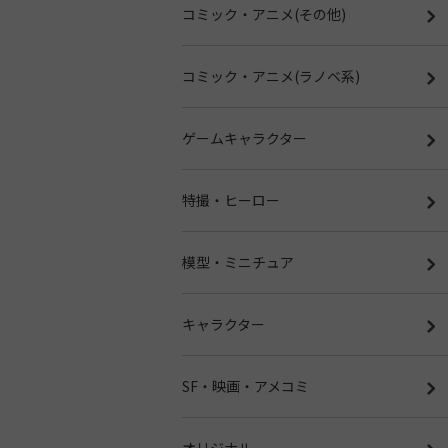
コミック・アニメ(その他)
コミック・アニメ(ラノベ系)
ゲームキャラクター
特撮・ヒーロー
模型・ミニチュア
キャラクター
SF・映画・アメコミ
オリジナル