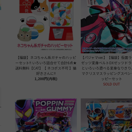
【福袋】ネコちゃん系ガチャのハッピ
【パジャマver.】【福袋】仮面
ーセット!! いろいろ詰合せて合計6点★
ゼッツ変身ベルトDXゼッツドラ
送料無料【CAT】【 ネコポス不可 】猫
といろいろ遊べる変身なりきり
好きさんに!!
マクリスマスラッピングスペシ
1,200円(内税)
ッピーセット
SOLD OUT