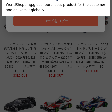
202608
コードをコピー
【トミカプレミアム発売
トミカプレミアムRacing
トミカプレミアムRacing
記念仕様】トミカプレミ
レッドブルレーシング
レッドブルレーシング
アム 25 トヨタ カローラ
ホンダ RB16B No.33 あ
ホンダ RB16B No.33 (20
レビン (2024年10月19
りがとうカラー (2024年
24年9月28日発売) JA
日発売) JAN：49048109
9月28日発売) JAN：490
N：4904810904236【
36381【 ネコポス不可
4810904267【 ネコポス
ネコポス不可 】【C】
】【C】
不可 】【C】
SOLD OUT
SOLD OUT
SOLD OUT