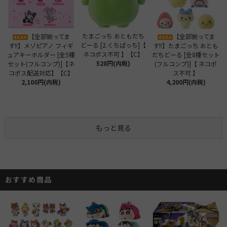
たまごっち おともだち
【全部揃ってま
【全部揃ってま
どーる [2.くちぱっち]【
す!!】メゾピアノ フィギ
す!!】たまごっち おとも
ネコポス不可 】【C】
ュアキーホルダー [全5種
だちどーる [全8種セット
528円(内税)
セット(フルコンプ)]【ネ
(フルコンプ)]【 ネコポ
コポス配送対応】【C】
ス不可 】
2,100円(内税)
4,200円(内税)
もっと見る
おすすめ商品