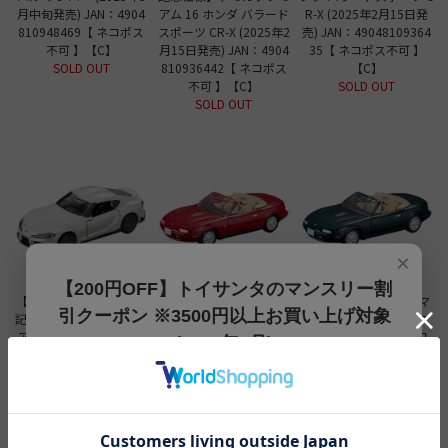
月中旬発売) JAN：4904
アム 16 ホンダ バラード
R-X (2025年2月15日発
810948469【 ネコポス
スポーツ CR-X (2025年2
売) JAN：49048109364
不可 】【C】
月15日発売) JAN：4904
35【 ネコポス不可 】
SOLD OUT
810936442【 ネコポス
【C】
不可 】【C】
SOLD OUT
SOLD OUT
×
【200円OFF】トイサンタのマンスリー割
【トミカプレミアム発売
【トミカプレミアム発売
トミカプレミアム 14 マ
引クーポン ※3500円以上お買い上げ対象
記念仕様】トミカプレミ
記念仕様】トミカプレミ
ツダ ユーノス ロードス
アム 36 トヨタ GR スー
アム 14 マツダ ユーノス
ター (2024年12月21日
(2026年8月)
プラ (2025年1月中旬発
ロードスター (2024年12
発売) JAN：4904810936
売) JAN：49048109364
月21日発売) JAN：4904
398【 ネコポス不可 】
【200円OFFクーポン】3500円以上お買上げでご利用可能
28【 ネコポス不可 】
810936404【 ネコポス
【C】
です!! 8月1日～8月31日まで
【C】
不可 】【C】
SOLD OUT
SOLD OUT
SOLD OUT
クーポンコード