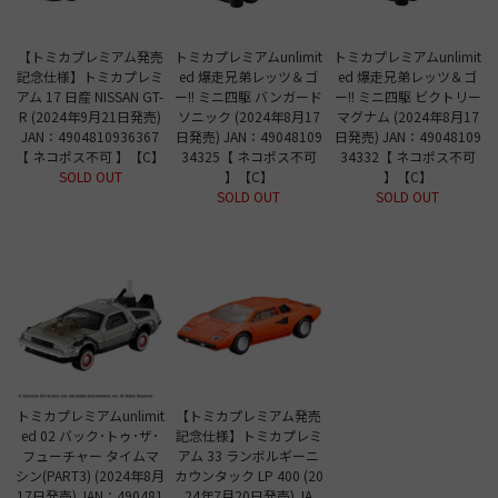
【トミカプレミアム発売
トミカプレミアムunlimit
トミカプレミアムunlimit
記念仕様】トミカプレミ
ed 爆走兄弟レッツ＆ゴ
ed 爆走兄弟レッツ＆ゴ
アム 17 日産 NISSAN GT-
ー!! ミニ四駆 バンガード
ー!! ミニ四駆 ビクトリー
R (2024年9月21日発売)
ソニック (2024年8月17
マグナム (2024年8月17
JAN：4904810936367
日発売) JAN：49048109
日発売) JAN：49048109
【 ネコポス不可 】【C】
34325【 ネコポス不可
34332【 ネコポス不可
SOLD OUT
】【C】
】【C】
SOLD OUT
SOLD OUT
トミカプレミアムunlimit
【トミカプレミアム発売
ed 02 バック･トゥ･ザ･
記念仕様】トミカプレミ
フューチャー タイムマ
アム 33 ランボルギーニ
シン(PART3) (2024年8月
カウンタック LP 400 (20
17日発売) JAN：490481
24年7月20日発売) JA