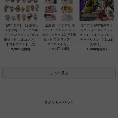
【全部揃ってます!!】も
【送料無料】【全部揃っ
ミニプラ 超宇宙刑事ギ
っちりころりん♪ クレ
てます!!】どうぶつの森
ャバン インフィニティ
ヨンしんちゃん2 [全8種
キャラマグネッツ [全24
キット03 エクスプレス
セット(フルコンプ)]【
種セット(フルコンプ)]【
ギャバリオン 【 ネコポ
ネコポス不可 】
ネコポス不可 】【C】
ス不可 】
3,480円(内税)
9,900円(内税)
3,280円(内税)
もっと見る
- スポンサーリンク -