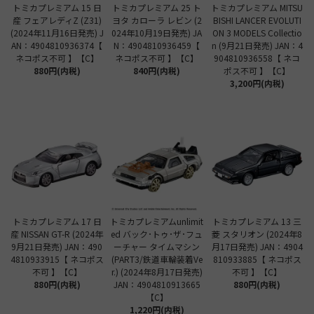
トミカプレミアム 15 日
トミカプレミアム 25 ト
トミカプレミアム MITSU
産 フェアレディZ (Z31)
ヨタ カローラ レビン (2
BISHI LANCER EVOLUTI
(2024年11月16日発売) J
024年10月19日発売) JA
ON 3 MODELS Collectio
AN：4904810936374【
N：4904810936459【
n (9月21日発売) JAN：4
ネコポス不可 】【C】
ネコポス不可 】【C】
904810936558【 ネコ
880円(内税)
840円(内税)
ポス不可 】【C】
3,200円(内税)
トミカプレミアム 17 日
トミカプレミアムunlimit
トミカプレミアム 13 三
産 NISSAN GT-R (2024年
ed バック･トゥ･ザ･フュ
菱 スタリオン (2024年8
9月21日発売) JAN：490
ーチャー タイムマシン
月17日発売) JAN：4904
4810933915【 ネコポス
(PART3/鉄道車輪装着Ve
810933885【 ネコポス
不可 】【C】
r.) (2024年8月17日発売)
不可 】【C】
880円(内税)
JAN：4904810913665
880円(内税)
【C】
1,220円(内税)