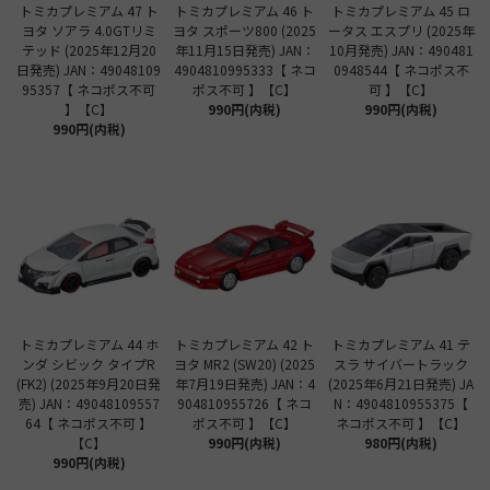
トミカプレミアム 47 ト
トミカプレミアム 46 ト
トミカプレミアム 45 ロ
ヨタ ソアラ 4.0GTリミ
ヨタ スポーツ800 (2025
ータス エスプリ (2025年
テッド (2025年12月20
年11月15日発売) JAN：
10月発売) JAN：490481
日発売) JAN：49048109
4904810995333【 ネコ
0948544【 ネコポス不
95357【 ネコポス不可
ポス不可 】【C】
可 】【C】
】【C】
990円(内税)
990円(内税)
990円(内税)
トミカプレミアム 44 ホ
トミカプレミアム 42 ト
トミカプレミアム 41 テ
ンダ シビック タイプR
ヨタ MR2 (SW20) (2025
スラ サイバートラック
(FK2) (2025年9月20日発
年7月19日発売) JAN：4
(2025年6月21日発売) JA
売) JAN：49048109557
904810955726【 ネコ
N：4904810955375【
64【 ネコポス不可 】
ポス不可 】【C】
ネコポス不可 】【C】
【C】
990円(内税)
980円(内税)
990円(内税)