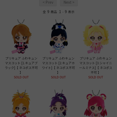
< Prev
Next >
9
1
9
全
商品
-
表示
プリキュア ふわキュン
プリキュア ふわキュン
プリキュア ふわキュン
マスコット [1.キュアブ
マスコット [2.キュアホ
マスコット [3.シャイニ
ラック]【 ネコポス不可
ワイト]【 ネコポス不可
ールミナス]【 ネコポス
】
】
不可 】
SOLD OUT
SOLD OUT
SOLD OUT