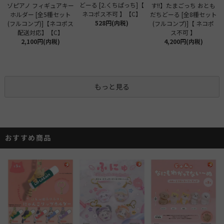
どーる [2.くちぱっち]【
ゾピアノ フィギュアキー
す!!】たまごっち おとも
ネコポス不可 】【C】
ホルダー [全5種セット
だちどーる [全8種セット
528円(内税)
(フルコンプ)]【ネコポス
(フルコンプ)]【 ネコポ
配送対応】【C】
ス不可 】
2,100円(内税)
4,200円(内税)
もっと見る
おすすめ商品