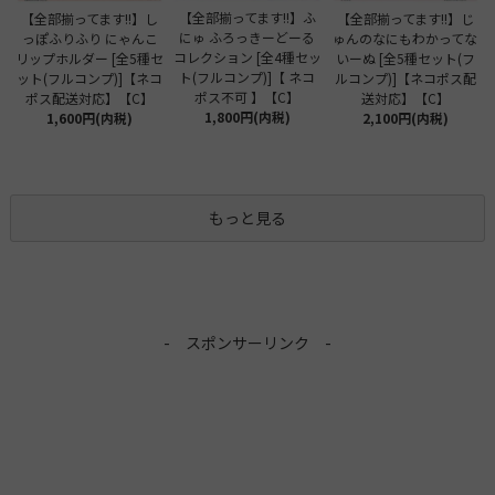
【全部揃ってます!!】ふ
【全部揃ってます!!】し
【全部揃ってます!!】じ
にゅ ふろっきーどーる
っぽふりふり にゃんこ
ゅんのなにもわかってな
コレクション [全4種セッ
リップホルダー [全5種セ
いーぬ [全5種セット(フ
ト(フルコンプ)]【 ネコ
ット(フルコンプ)]【ネコ
ルコンプ)]【ネコポス配
ポス不可 】【C】
ポス配送対応】【C】
送対応】【C】
1,800円(内税)
1,600円(内税)
2,100円(内税)
もっと見る
- スポンサーリンク -