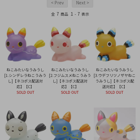
< Prev
Next >
7
1
7
全
商品
-
表示
ねこみたいなうみうし
ねこみたいなうみうし
ねこみたいなうみうし
[1.シンデレラねこうみう
[2.フジムスメねこうみう
[3.ウデフリツノザヤねこ
し]【ネコポス配送対
し]【ネコポス配送対
うみうし]【ネコポス配
応】【C】
応】【C】
送対応】【C】
SOLD OUT
SOLD OUT
SOLD OUT