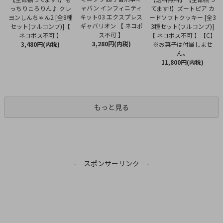
ャバン インフィニティ
っちりころりん♪ クレ
てます!!】ズートピア カ
キット03 エクスプレス
ヨンしんちゃん2 [全8種
ードソフトクッキー [全3
ギャバリオン 【 ネコポ
セット(フルコンプ)]【
3種セット(フルコンプ)]
ス不可 】
ネコポス不可 】
【 ネコポス不可 】【C】
3,280円(内税)
3,480円(内税)
※お菓子は付属しませ
ん。
11,800円(内税)
もっと見る
- スポンサーリンク -