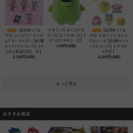
たまごっち おともだち
【全部揃ってま
【全部揃ってま
どーる [2.くちぱっち]【
す!!】メゾピアノ フィギ
す!!】たまごっち おとも
ネコポス不可 】【C】
ュアキーホルダー [全5種
だちどーる [全8種セット
528円(内税)
セット(フルコンプ)]【ネ
(フルコンプ)]【 ネコポ
コポス配送対応】【C】
ス不可 】
2,100円(内税)
4,200円(内税)
もっと見る
おすすめ商品