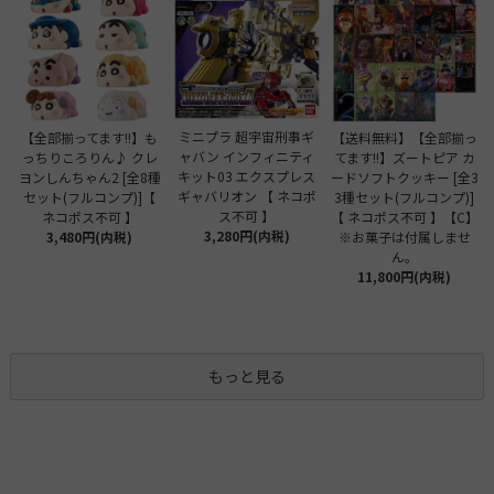
ミニプラ 超宇宙刑事ギ
【全部揃ってます!!】も
【送料無料】【全部揃っ
ャバン インフィニティ
っちりころりん♪ クレ
てます!!】ズートピア カ
キット03 エクスプレス
ヨンしんちゃん2 [全8種
ードソフトクッキー [全3
ギャバリオン 【 ネコポ
セット(フルコンプ)]【
3種セット(フルコンプ)]
ス不可 】
ネコポス不可 】
【 ネコポス不可 】【C】
3,280円(内税)
3,480円(内税)
※お菓子は付属しませ
ん。
11,800円(内税)
もっと見る