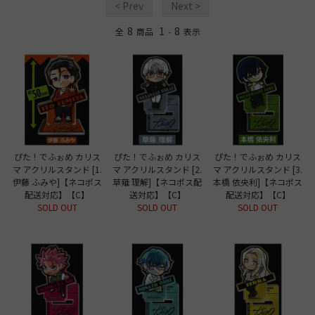
< Prev
Next >
8
1
8
全
商品
-
表示
ぴた！でふぉめ カリス
ぴた！でふぉめ カリス
ぴた！でふぉめ カリス
マ アクリルスタンド [1.
マ アクリルスタンド [2.
マ アクリルスタンド [3.
伊藤 ふみや]【ネコポス
草薙 理解]【ネコポス配
本橋 依央利]【ネコポス
配送対応】【C】
送対応】【C】
配送対応】【C】
SOLD OUT
SOLD OUT
SOLD OUT