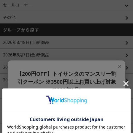
セールコーナー
その他
グループから探す
2026年8月8日(土)新商品
2026年8月7日(金)新商品
×
2026年8月6日(木)新商品
【200円OFF】トイサンタのマンスリー割
2026年8月5日(水)新商品
引クーポン ※3500円以上お買い上げ対象
(2026年8月)
2026年8月4日(火)新商品
【200円OFFクーポン】3500円以上お買上げでご利用可能
2026年8月3日(月)新商品
です!! 8月1日～8月31日まで
クーポンコード
ROBOTIMEシリーズ
202608
2026年4月値下げ商品一覧(更新：2026/04/16)