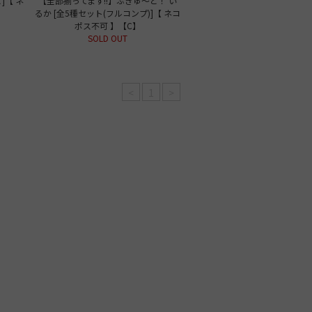
]【 ネ
【全部揃ってます!!】ぷきゅ～と！ い
るか [全5種セット(フルコンプ)]【 ネコ
ポス不可 】【C】
SOLD OUT
<
1
>