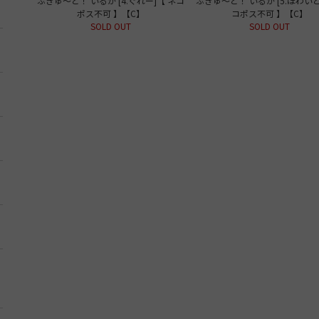
ぷきゅ～と！ いるか [4.ぐれー]【 ネコ
ぷきゅ～と！ いるか [5.ほわいと
ポス不可 】【C】
コポス不可 】【C】
SOLD OUT
SOLD OUT