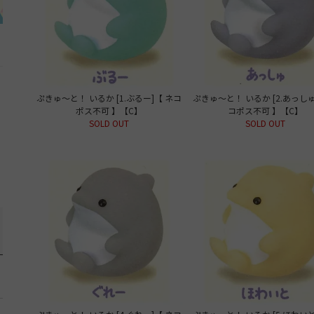
ぷきゅ～と！ いるか [1.ぶるー]【 ネコ
ぷきゅ～と！ いるか [2.あっしゅ
ポス不可 】【C】
コポス不可 】【C】
SOLD OUT
SOLD OUT