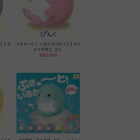
]【 ネ
ぷきゅ～と！ いるか [3.ぴんく]【 ネコ
ポス不可 】【C】
SOLD OUT