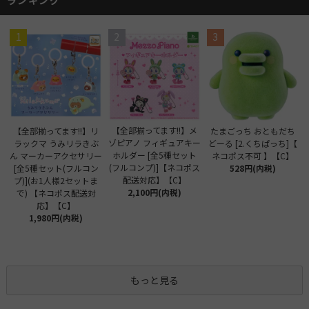
1
2
3
【全部揃ってます!!】メ
【全部揃ってます!!】リ
たまごっち おともだち
ゾピアノ フィギュアキー
ラックマ うみリラきぶ
どーる [2.くちぱっち]【
ホルダー [全5種セット
ん マーカーアクセサリー
ネコポス不可 】【C】
(フルコンプ)]【ネコポス
[全5種セット(フルコン
528円(内税)
配送対応】【C】
プ)](お1人様2セットま
2,100円(内税)
で) 【ネコポス配送対
応】【C】
1,980円(内税)
もっと見る