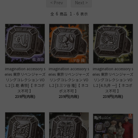
< Prev
Next >
6
1
6
全
商品
-
表示
imagination accessory s
imagination accessory s
imagination accessory s
eries 東京リベンジャーズ
eries 東京リベンジャーズ
eries 東京リベンジャーズ
リングコレクション VO
リングコレクション VO
リングコレクション VO
L.2 [1.乾 青宗]【 ネコポ
L.2 [3.三ツ谷 隆]【 ネコ
L.2 [4.九井 一]【 ネコポ
ス不可 】
ポス不可 】
ス不可 】
239円(内税)
239円(内税)
239円(内税)