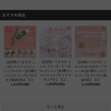
おすすめ商品
【全部揃ってます!!】ふ
【全部揃ってます!!】し
【全部揃ってます!!】じ
にゅ ふろっきーどーる
っぽふりふり にゃんこ
ゅんのなにもわかってな
コレクション [全4種セッ
リップホルダー [全5種セ
いーぬ [全5種セット(フ
ト(フルコンプ)]【 ネコ
ット(フルコンプ)]【ネコ
ルコンプ)]【ネコポス配
ポス不可 】【C】
ポス配送対応】【C】
送対応】【C】
1,800円(内税)
1,600円(内税)
2,100円(内税)
もっと見る