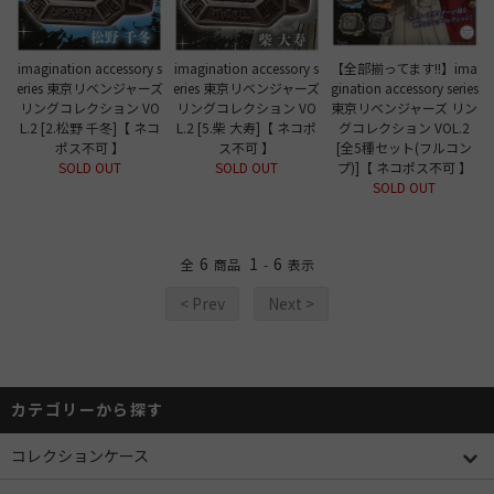
imagination accessory s
imagination accessory s
【全部揃ってます!!】ima
eries 東京リベンジャーズ
eries 東京リベンジャーズ
gination accessory series
リングコレクション VO
リングコレクション VO
東京リベンジャーズ リン
L.2 [2.松野 千冬]【 ネコ
L.2 [5.柴 大寿]【 ネコポ
グコレクション VOL.2
ポス不可 】
ス不可 】
[全5種セット(フルコン
SOLD OUT
SOLD OUT
プ)]【 ネコポス不可 】
SOLD OUT
6
1
6
全
商品
-
表示
< Prev
Next >
カテゴリーから探す
コレクションケース