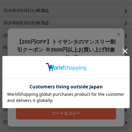
2026年8月4日(火)新商品
2026年8月3日(月)新商品
×
2026年8月1日(土)新商品
【200円OFF】トイサンタのマンスリー割
ROBOTIMEシリーズ
引クーポン ※3500円以上お買い上げ対象
(2026年8月)
2026年4月値下げ商品一覧(更新：2026/04/16)
【200円OFFクーポン】3500円以上お買上げでご利用可能
2026年3月値下げ商品一覧
です!! 8月1日～8月31日まで
クーポンコード
2026年2月値下げ商品一覧
202608
2026年1月値下げ商品一覧
2025年12月値下げ商品一覧
コードをコピー
2025年11月値下げ商品一覧