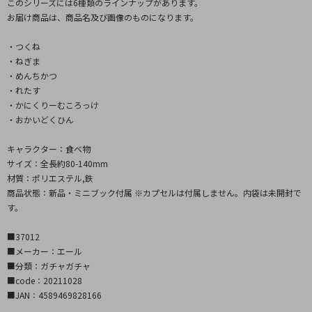
このシリーズには6種類のラインナップがあります。
お届け商品は、商品名及び画像のものになります。
・つくね
・ねぎま
・めんちかつ
・れたす
・かにくりーむころっけ
・おかいどくひん
キャラクター：食べ物
サイズ：全長約80-140mm
材質：ポリエステル,鉄
商品状態：新品・ミニブック付属 ※カプセルは付属しません。内袋は未開封で
す。
■37012
■メーカー：エール
■分類：ガチャガチャ
■code：20211028
■JAN：4589469828166