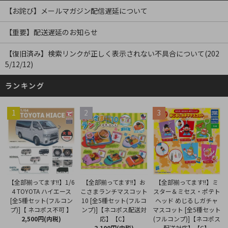
【お詫び】メールマガジン配信遅延について
【重要】配送遅延のお知らせ
【復旧済み】検索リンクが正しく表示されない不具合について(202
5/12/12)
ランキング
1
2
3
【全部揃ってます!!】お
【全部揃ってます!!】1/6
【全部揃ってます!!】ミ
こさまランチマスコット
4 TOYOTA ハイエース
スター＆ミセス・ポテト
10 [全5種セット(フルコ
[全5種セット(フルコン
ヘッド めじるしガチャ
ンプ)]【ネコポス配送対
プ)]【 ネコポス不可 】
マスコット [全5種セット
応】【C】
2,500円(内税)
(フルコンプ)]【ネコポス
2,100円(内税)
配送対応】【C】