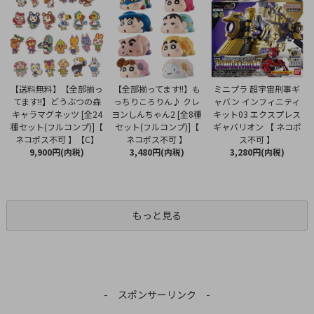
【全部揃ってます!!】も
【送料無料】【全部揃っ
ミニプラ 超宇宙刑事ギ
っちりころりん♪ クレ
てます!!】どうぶつの森
ャバン インフィニティ
ヨンしんちゃん2 [全8種
キャラマグネッツ [全24
キット03 エクスプレス
セット(フルコンプ)]【
種セット(フルコンプ)]【
ギャバリオン 【 ネコポ
ネコポス不可 】
ネコポス不可 】【C】
ス不可 】
3,480円(内税)
9,900円(内税)
3,280円(内税)
もっと見る
- スポンサーリンク -