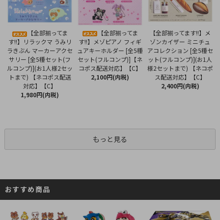
【全部揃ってま
【全部揃ってま
【全部揃ってます!!】メ
す!!】メゾピアノ フィギ
す!!】リラックマ うみリ
ゾンカイザー ミニチュ
ュアキーホルダー [全5種
ラきぶん マーカーアクセ
アコレクション [全5種セ
セット(フルコンプ)]【ネ
サリー [全5種セット(フ
ット(フルコンプ)](お1人
コポス配送対応】【C】
ルコンプ)](お1人様2セッ
様2セットまで) 【ネコポ
2,100円(内税)
トまで) 【ネコポス配送
ス配送対応】【C】
対応】【C】
2,400円(内税)
1,980円(内税)
もっと見る
おすすめ商品