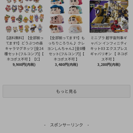
【全部揃ってます!!】も
【送料無料】【全部揃っ
ミニプラ 超宇宙刑事ギ
っちりころりん♪ クレ
てます!!】どうぶつの森
ャバン インフィニティ
ヨンしんちゃん2 [全8種
キャラマグネッツ [全24
キット03 エクスプレス
セット(フルコンプ)]【
種セット(フルコンプ)]【
ギャバリオン 【 ネコポ
ネコポス不可 】
ネコポス不可 】【C】
ス不可 】
3,480円(内税)
9,900円(内税)
3,280円(内税)
もっと見る
- スポンサーリンク -