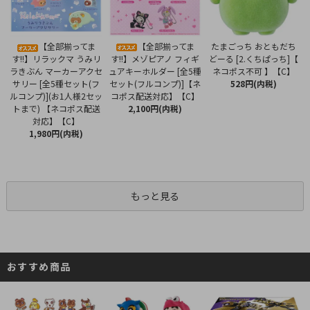
【全部揃ってま
【全部揃ってま
たまごっち おともだち
す!!】メゾピアノ フィギ
す!!】リラックマ うみリ
どーる [2.くちぱっち]【
ュアキーホルダー [全5種
ラきぶん マーカーアクセ
ネコポス不可 】【C】
セット(フルコンプ)]【ネ
サリー [全5種セット(フ
528円(内税)
コポス配送対応】【C】
ルコンプ)](お1人様2セッ
2,100円(内税)
トまで) 【ネコポス配送
対応】【C】
1,980円(内税)
もっと見る
おすすめ商品