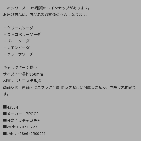
このシリーズには5種類のラインナップがあります。
お届け商品は、商品名及び画像のものになります。
・クリームソーダ
・ストロベリーソーダ
・ブルーソーダ
・レモンソーダ
・グレープソーダ
キャラクター：模型
サイズ：全長約150mm
材質：ポリエステル,鉄
商品状態：新品・ミニブック付属 ※カプセルは付属しません。内袋は未開封で
す。
■43904
■メーカー：PROOF
■分類：ガチャガチャ
■code：20230727
■JAN：4580642500251