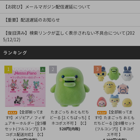
【お詫び】メールマガジン配信遅延について
【重要】配送遅延のお知らせ
【復旧済み】検索リンクが正しく表示されない不具合について(202
5/12/12)
ランキング
1
2
3
たまごっち おともだち
【全部揃ってま
【全部揃ってま
どーる [2.くちぱっち]【
す!!】メゾピアノ フィギ
す!!】たまごっち おとも
ネコポス不可 】【C】
ュアキーホルダー [全5種
だちどーる [全8種セット
528円(内税)
セット(フルコンプ)]【ネ
(フルコンプ)]【 ネコポ
コポス配送対応】【C】
ス不可 】
2,100円(内税)
4,200円(内税)