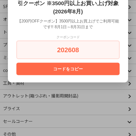
引クーポン ※3500円以上お買い上げ対象
SF・映画・アメコミ
(2026年8月)
オリジナル
【200円OFFクーポン】3500円以上お買上げでご利用可能
です!! 8月1日～8月31日まで
トミカコーナー
クーポンコード
プラレールコーナー
202608
ミニチュア&ドールハウス
コードをコピー
concombre コンコンブル
工具・資材
アウトレット(箱つぶれ・撮影用開封品)
ブライス
セールコーナー
その他