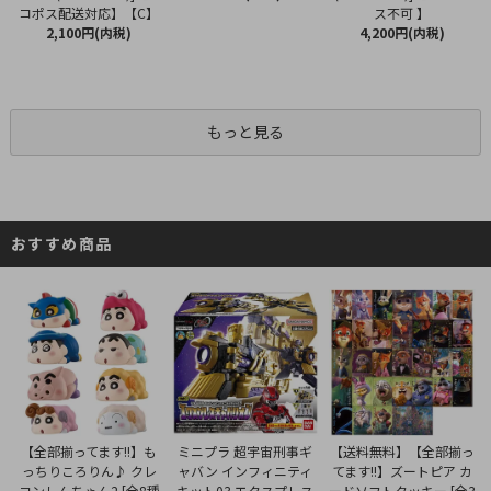
コポス配送対応】【C】
ス不可 】
2,100円(内税)
4,200円(内税)
もっと見る
おすすめ商品
ミニプラ 超宇宙刑事ギ
【全部揃ってます!!】も
【送料無料】【全部揃っ
ャバン インフィニティ
っちりころりん♪ クレ
てます!!】ズートピア カ
キット03 エクスプレス
ヨンしんちゃん2 [全8種
ードソフトクッキー [全3