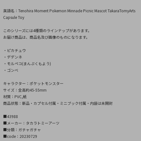
英語名：Tenohira Moment Pokemon Minnade Picnic Mascot TakaraTomyArts
Capsule Toy
このシリーズには4種類のラインナップがあります。
お届け商品は、商品名及び画像のものになります。
・ピカチュウ
・デデンネ
・モルペコ(まんぷくもよう)
・ゴンベ
キャラクター：ポケットモンスター
サイズ：全高約45-55mm
材質：PVC,紙
商品状態：新品・カプセル付属・ミニブック付属・内袋は未開封
■43988
■メーカー：タカラトミーアーツ
■分類：ガチャガチャ
■code：20230729