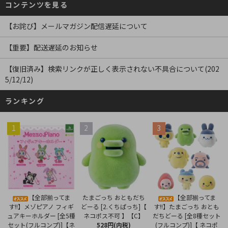
コンテンツを見る
【お詫び】メールマガジン配信遅延について
【重要】配送遅延のお知らせ
【復旧済み】検索リンクが正しく表示されない不具合について(202
5/12/12)
ランキング
1
2
3
たまごっち おともだち
【全部揃ってま
【全部揃ってま
どーる [2.くちぱっち]【
す!!】メゾピアノ フィギ
す!!】たまごっち おとも
ネコポス不可 】【C】
ュアキーホルダー [全5種
だちどーる [全8種セット
528円(内税)
セット(フルコンプ)]【ネ
(フルコンプ)]【 ネコポ