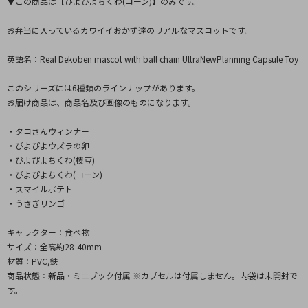
▼この商品は【ぴよぴよちくわ(コーン)】のみです。
お弁当に入っているカワイイおかず達のリアルなマスコットです。
英語名：Real Dekoben mascot with ball chain UltraNewPlanning Capsule Toy
このシリーズには6種類のラインナップがあります。
お届け商品は、商品名及び画像のものになります。
・タコさんウィンナー
・ぴよぴよウズラの卵
・ぴよぴよちくわ(枝豆)
・ぴよぴよちくわ(コーン)
・スマイルポテト
・うさぎリンゴ
キャラクター：食べ物
サイズ：全高約28-40mm
材質：PVC,鉄
商品状態：新品・ミニブック付属 ※カプセルは付属しません。内袋は未開封で
す。