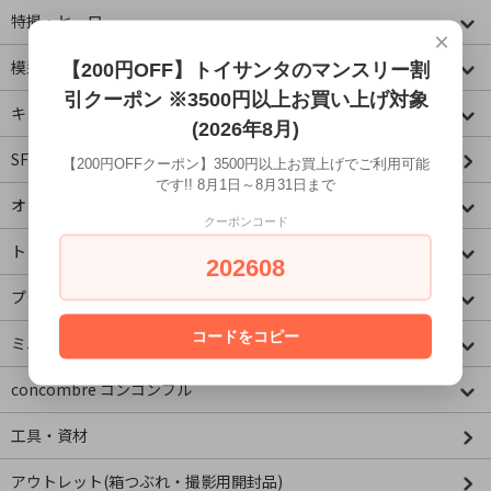
特撮・ヒーロー
×
模型・ミニチュア
【200円OFF】トイサンタのマンスリー割
引クーポン ※3500円以上お買い上げ対象
キャラクター
(2026年8月)
SF・映画・アメコミ
【200円OFFクーポン】3500円以上お買上げでご利用可能
です!! 8月1日～8月31日まで
オリジナル
クーポンコード
トミカコーナー
202608
プラレールコーナー
コードをコピー
ミニチュア&ドールハウス
concombre コンコンブル
工具・資材
アウトレット(箱つぶれ・撮影用開封品)