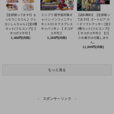
ミニプラ 超宇宙刑事ギ
【全部揃ってます!!】も
【送料無料】【全部揃っ
ャバン インフィニティ
っちりころりん♪ クレ
てます!!】ズートピア カ
キット03 エクスプレス
ヨンしんちゃん2 [全8種
ードソフトクッキー [全3
ギャバリオン 【 ネコポ
セット(フルコンプ)]【
3種セット(フルコンプ)]
ス不可 】
ネコポス不可 】
【 ネコポス不可 】【C】
3,280円(内税)
3,480円(内税)
※お菓子は付属しませ
ん。
11,800円(内税)
もっと見る
- スポンサーリンク -