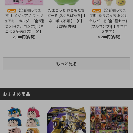
たまごっち おともだち
【全部揃ってま
【全部揃ってま
どーる [2.くちぱっち]【
す!!】メゾピアノ フィギ
す!!】たまごっち おとも
ネコポス不可 】【C】
ュアキーホルダー [全5種
だちどーる [全8種セット
528円(内税)
セット(フルコンプ)]【ネ
(フルコンプ)]【 ネコポ
コポス配送対応】【C】
ス不可 】
2,100円(内税)
4,200円(内税)
もっと見る
おすすめ商品