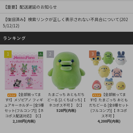
【重要】配送遅延のお知らせ
【復旧済み】検索リンクが正しく表示されない不具合について(202
5/12/12)
ランキング
1
2
3
たまごっち おともだち
【全部揃ってま
【全部揃ってま
どーる [2.くちぱっち]【
す!!】メゾピアノ フィギ
す!!】たまごっち おとも
ネコポス不可 】【C】
ュアキーホルダー [全5種
だちどーる [全8種セット
528円(内税)
セット(フルコンプ)]【ネ
(フルコンプ)]【 ネコポ
コポス配送対応】【C】
ス不可 】
2,100円(内税)
4,200円(内税)