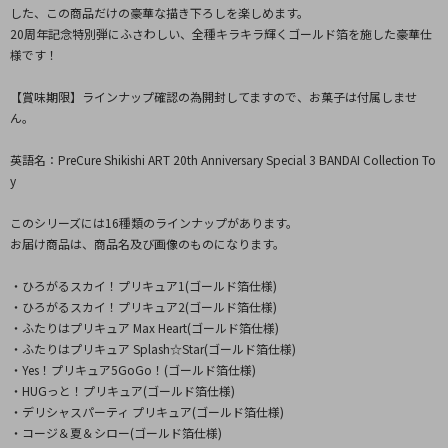
した、この商品だけの豪華な描き下ろしを楽しめます。
20周年記念特別弾にふさわしい、全種キラキラ輝くゴールド箔を施した豪華仕
様です！
【賞味期限】ラインナップ確認の為開封してますので、お菓子は付属しませ
ん。
英語名：PreCure Shikishi ART 20th Anniversary Special 3 BANDAI Collection To
y
このシリーズには16種類のラインナップがあります。
お届け商品は、商品名及び画像のものになります。
・ひろがるスカイ！プリキュア1(ゴールド箔仕様)
・ひろがるスカイ！プリキュア2(ゴールド箔仕様)
・ふたりはプリキュア Max Heart(ゴールド箔仕様)
・ふたりはプリキュア Splash☆Star(ゴールド箔仕様)
・Yes！プリキュア5GoGo！(ゴールド箔仕様)
・HUGっと！プリキュア(ゴールド箔仕様)
・デリシャスパーティ プリキュア(ゴールド箔仕様)
・コージ＆夏＆シロー(ゴールド箔仕様)