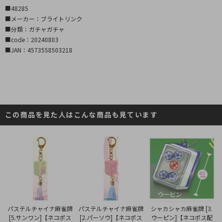
■48285
■メーカー：ブライトリンク
■分類：ガチャガチャ
■code：20240803
■JAN：4573558503218
この商品を見た人はこんな商品も見ています
パステルチャイナ麻雀牌
パステルチャイナ麻雀牌
シャカシャカ麻雀牌 [3.
[2.パーソウ]【ネコポス
[5.サンワン]【ネコポス
ウーピン]【ネコポス配