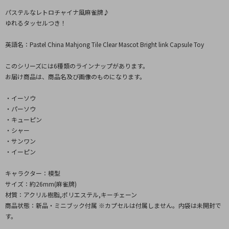
パステルなレトロチャイナ風麻雀牌♪
ゆれるタッセルつき！
英語名：Pastel China Mahjong Tile Clear Mascot Bright link Capsule Toy
このシリーズには6種類のラインナップがあります。
お届け商品は、商品名及び画像のものになります。
・イーソウ
・パーソウ
・キューピン
・シャー
・サンワン
・イーピン
キャラクター：模型
サイズ：約26mm(麻雀牌)
材質：アクリル樹脂,ポリエステル,キーチェーン
商品状態：新品・ミニブック付属 ※カプセルは付属しません。内袋は未開封で
す。