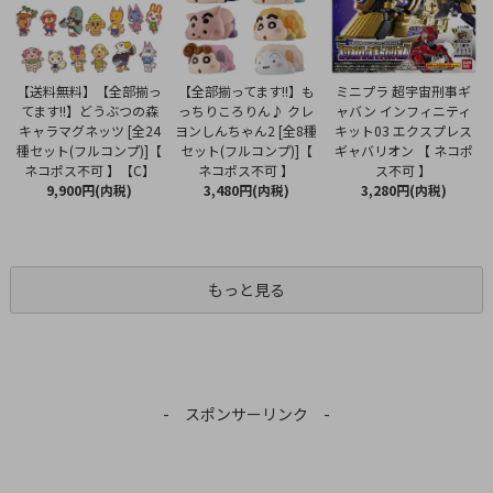
【全部揃ってます!!】も
【送料無料】【全部揃っ
ミニプラ 超宇宙刑事ギ
っちりころりん♪ クレ
てます!!】どうぶつの森
ャバン インフィニティ
ヨンしんちゃん2 [全8種
キャラマグネッツ [全24
キット03 エクスプレス
セット(フルコンプ)]【
種セット(フルコンプ)]【
ギャバリオン 【 ネコポ
ネコポス不可 】
ネコポス不可 】【C】
ス不可 】
3,480円(内税)
9,900円(内税)
3,280円(内税)
もっと見る
- スポンサーリンク -