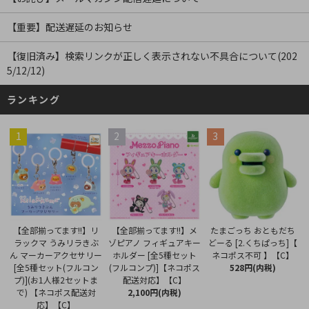
【重要】配送遅延のお知らせ
【復旧済み】検索リンクが正しく表示されない不具合について(202
5/12/12)
ランキング
1
2
3
【全部揃ってます!!】メ
【全部揃ってます!!】リ
たまごっち おともだち
ゾピアノ フィギュアキー
ラックマ うみリラきぶ
どーる [2.くちぱっち]【
ホルダー [全5種セット
ん マーカーアクセサリー
ネコポス不可 】【C】
(フルコンプ)]【ネコポス
[全5種セット(フルコン
528円(内税)
配送対応】【C】
プ)](お1人様2セットま
2,100円(内税)
で) 【ネコポス配送対
応】【C】