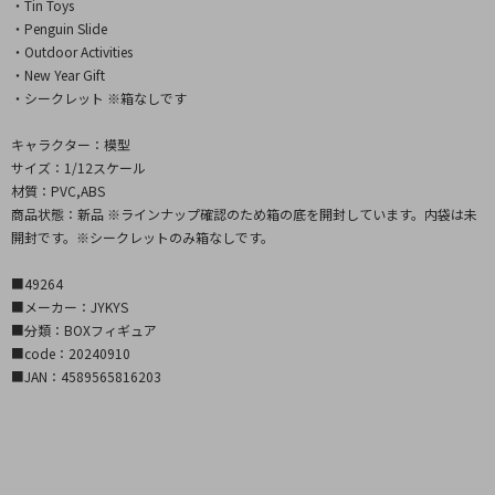
・Tin Toys
・Penguin Slide
・Outdoor Activities
・New Year Gift
・シークレット ※箱なしです
キャラクター：模型
サイズ：1/12スケール
材質：PVC,ABS
商品状態：新品 ※ラインナップ確認のため箱の底を開封しています。内袋は未
開封です。※シークレットのみ箱なしです。
■49264
■メーカー：JYKYS
■分類：BOXフィギュア
■code：20240910
■JAN：4589565816203