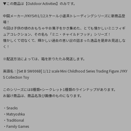
▼この商品は【Outdoor Activities】のみです。
中国メーカーJYKYSの1/12スケール小道具トレーディングシリーズに新商品登
場！
今回は子供の頃のおもちゃやお菓子をかき集めた、とても懐かしいミニフィギ
ュアコレクション、その名も「ミニ・チャイルドフッド」シリーズ！
懐かしくて切なくて、輝かしい過去の思い出の詰まった逸品を是非お見逃しな
く！
※配送方法によっては、箱を折りたたみ発送します。
英語名：[Set B SW006B] 1/12 scale Mini Childhood Series Trading Figure JYKY
S Collection Toy
このシリーズには8種類+シークレット1種類のラインナップがあります。
お届け商品は、商品名及び画像のものになります。
・Snacks
・Matryoshka
・Traditional
・Family Games