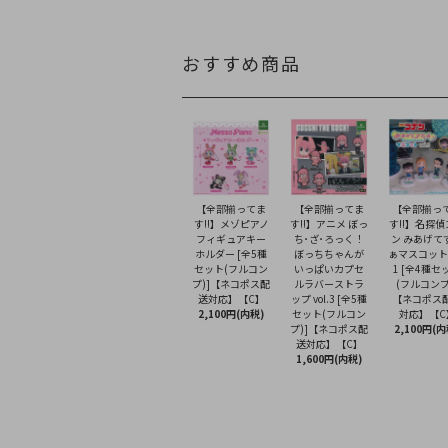
おすすめ商品
【全部揃ってま
【全部揃ってま
【全部揃っ
す!!】メゾピアノ
す!!】アニメ ぼっ
す!!】名探
フィギュアキー
ち･ざ･ろっく！
ン みあげて
ホルダー [全5種
ぼっちちゃんが
ぁマスコット v
セット(フルコン
いっぱいカプセ
1 [全4種セ
プ)]【ネコポス配
ルラバーストラ
(フルコンプ
送対応】【C】
ップ vol.3 [全5種
【ネコポス
2,100円(内税)
セット(フルコン
対応】【C
プ)]【ネコポス配
2,100円(内
送対応】【C】
1,600円(内税)