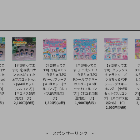
てま
【全部揃ってま
【全部揃ってま
【全部揃ってま
【全部揃ってま
【
偵コナ
す!!】名探偵コナ
す!!】平成メモリ
す!!】平成メモリ
す!!】クラックス
す!
すた
ン みあげてすた
ーうるちゅるPO
ー うるちゅるPO
キャラクターズ
ム
ol.
ぁマスコット vol.
Pシールフレーク
Pシール プチキー
うるちゅるPOP
し
ット
2 [全4種セット
[全5種セット(フ
ホルダー [全6種
シール プチキー
ャ
)]
(フルコンプ)]
ルコンプ)]【ネコ
セット(フルコン
ホルダー [全6種
ッ
配送
【ネコポス配送
ポス配送対応】
プ)]【ネコポス配
セット(フルコン
プ)
】
対応】【C】
【C】
送対応】【C】
プ)]【ネコポス配
送
税)
2,100円(内税)
1,500円(内税)
1,900円(内税)
送対応】【C】
2
2,000円(内税)
- スポンサーリンク -