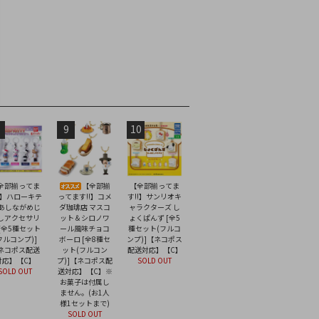
9
10
全部揃ってま
【全部揃
【全部揃ってま
!】ハローキテ
ってます!!】コメ
す!!】サンリオキ
 あしながめじ
ダ珈琲店 マスコ
ャラクターズ し
しアクセサリ
ット＆シロノワ
ょくぱんず [全5
 [全5種セット
ール風味チョコ
種セット(フルコ
フルコンプ)]
ボーロ [全8種セ
ンプ)]【ネコポス
ネコポス配送
ット(フルコン
配送対応】【C】
対応】【C】
プ)]【ネコポス配
SOLD OUT
SOLD OUT
送対応】【C】※
お菓子は付属し
ません。(お1人
様1セットまで)
SOLD OUT