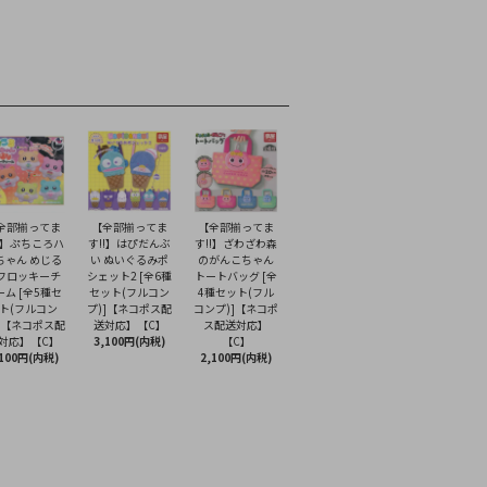
全部揃ってま
【全部揃ってま
【全部揃ってま
!】ぷちころハ
す!!】はぴだんぶ
す!!】ざわざわ森
ちゃん めじる
い ぬいぐるみポ
のがんこちゃん
フロッキーチ
シェット2 [全6種
トートバッグ [全
ーム [全5種セ
セット(フルコン
4種セット(フル
ト(フルコン
プ)]【ネコポス配
コンプ)]【ネコポ
]【ネコポス配
送対応】【C】
ス配送対応】
対応】【C】
3,100円(内税)
【C】
,100円(内税)
2,100円(内税)