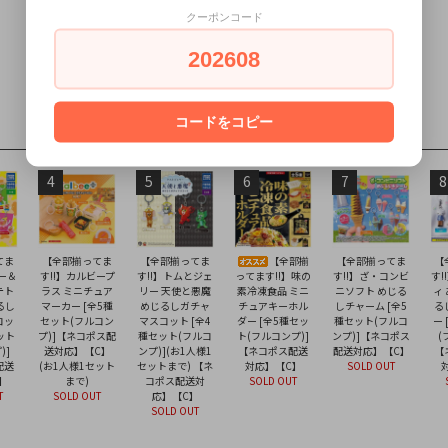
クーポンコード
202608
コードをコピー
4
5
6
7
8
てま
【全部揃ってま
【全部揃ってま
【全部揃
【全部揃ってま
【
ター＆
す!!】カルビープ
す!!】トムとジェ
ってます!!】味の
す!!】ざ・コンビ
す!
テト
ラス ミニチュア
リー 天使と悪魔
素冷凍食品 ミニ
ニソフト めじる
ィ
るし
マーカー [全5種
めじるしガチャ
チュアキーホル
しチャーム [全5
る
コッ
セット(フルコン
マスコット [全4
ダー [全5種セッ
種セット(フルコ
ー
ット
プ)]【ネコポス配
種セット(フルコ
ト(フルコンプ)]
ンプ)]【ネコポス
(
)]
送対応】【C】
ンプ)](お1人様1
【ネコポス配送
配送対応】【C】
【
配送
(お1人様1セット
セットまで) 【ネ
対応】【C】
SOLD OUT
】
まで)
コポス配送対
SOLD OUT
T
SOLD OUT
応】【C】
SOLD OUT