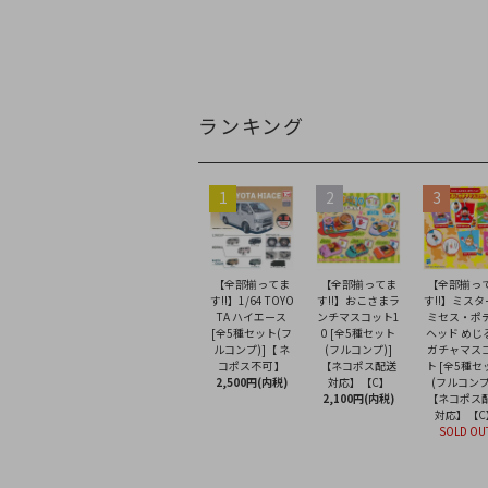
ランキング
1
2
3
【全部揃ってま
【全部揃ってま
【全部揃っ
す!!】1/64 TOYO
す!!】おこさまラ
す!!】ミス
TA ハイエース
ンチマスコット1
ミセス・ポ
[全5種セット(フ
0 [全5種セット
ヘッド めじ
ルコンプ)]【 ネ
(フルコンプ)]
ガチャマス
コポス不可 】
【ネコポス配送
ト [全5種セ
2,500円(内税)
対応】【C】
(フルコンプ
2,100円(内税)
【ネコポス
対応】【C
SOLD OU