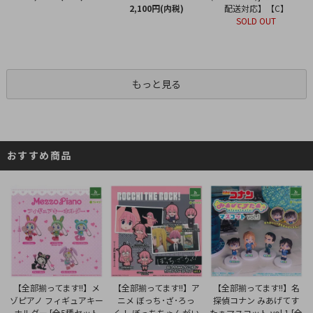
2,100円(内税)
配送対応】【C】
SOLD OUT
もっと見る
おすすめ商品
【全部揃ってます!!】ア
【全部揃ってます!!】メ
【全部揃ってます!!】名
ニメ ぼっち･ざ･ろっ
ゾピアノ フィギュアキー
探偵コナン みあげてす
く！ ぼっちちゃんがい
ホルダー [全5種セット
たぁマスコット vol.1 [全