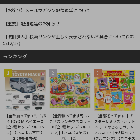
【お詫び】メールマガジン配信遅延について
【重要】配送遅延のお知らせ
【復旧済み】検索リンクが正しく表示されない不具合について(202
5/12/12)
ランキング
1
2
3
【全部揃ってます!!】お
【全部揃ってます!!】1/6
【全部揃ってます!!】ミ
こさまランチマスコット
4 TOYOTA ハイエース
スター＆ミセス・ポテト
10 [全5種セット(フルコ
[全5種セット(フルコン
ヘッド めじるしガチャ
ンプ)]【ネコポス配送対
プ)]【 ネコポス不可 】
マスコット [全5種セット
応】【C】
2,500円(内税)
(フルコンプ)]【ネコポス