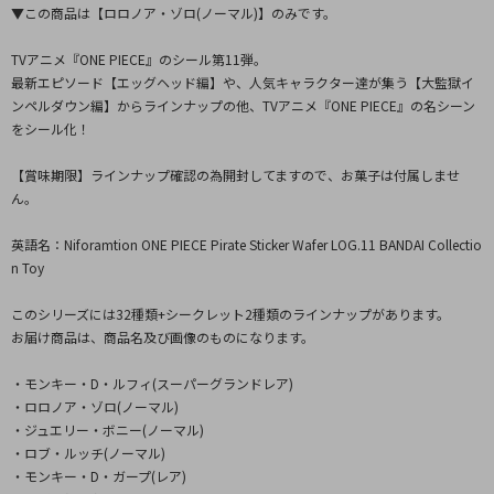
▼この商品は【ロロノア・ゾロ(ノーマル)】のみです。
TVアニメ『ONE PIECE』のシール第11弾。
最新エピソード【エッグヘッド編】や、人気キャラクター達が集う【大監獄イ
ンペルダウン編】からラインナップの他、TVアニメ『ONE PIECE』の名シーン
をシール化！
【賞味期限】ラインナップ確認の為開封してますので、お菓子は付属しませ
ん。
英語名：Niforamtion ONE PIECE Pirate Sticker Wafer LOG.11 BANDAI Collectio
n Toy
このシリーズには32種類+シークレット2種類のラインナップがあります。
お届け商品は、商品名及び画像のものになります。
・モンキー・D・ルフィ(スーパーグランドレア)
・ロロノア・ゾロ(ノーマル)
・ジュエリー・ボニー(ノーマル)
・ロブ・ルッチ(ノーマル)
・モンキー・D・ガープ(レア)