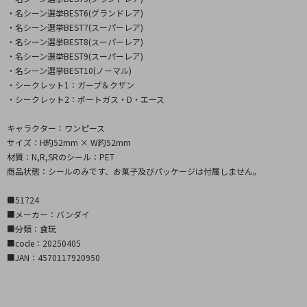
・名シーン選挙BEST6(グランドレア)
・名シーン選挙BEST7(スーパーレア)
・名シーン選挙BEST8(スーパーレア)
・名シーン選挙BEST9(スーパーレア)
・名シーン選挙BEST10(ノーマル)
・シークレット1：ガープ＆クザン
・シークレット2：ポートガス・D・エース
キャラクター：ワンピース
サイズ：H約52mm × W約52mm
材質：N,R,SRのシール：PET
商品状態：シールのみです、お菓子及びパッケージは付属しません。
■51724
■メーカー：バンダイ
■分類：食玩
■code：20250405
■JAN：4570117920950