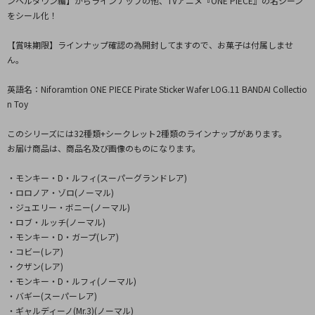
ンペルダウン編】からラインナップの他、TVアニメ『ONE PIECE』の名シーン
をシール化！
【賞味期限】ラインナップ確認の為開封してますので、お菓子は付属しませ
ん。
英語名：Niforamtion ONE PIECE Pirate Sticker Wafer LOG.11 BANDAI Collectio
n Toy
このシリーズには32種類+シークレット2種類のラインナップがあります。
お届け商品は、商品名及び画像のものになります。
・モンキー・D・ルフィ(スーパーグランドレア)
・ロロノア・ゾロ(ノーマル)
・ジュエリー・ボニー(ノーマル)
・ロブ・ルッチ(ノーマル)
・モンキー・D・ガープ(レア)
・コビー(レア)
・クザン(レア)
・モンキー・D・ルフィ(ノーマル)
・バギー(スーパーレア)
・ギャルディーノ(Mr.3)(ノーマル)