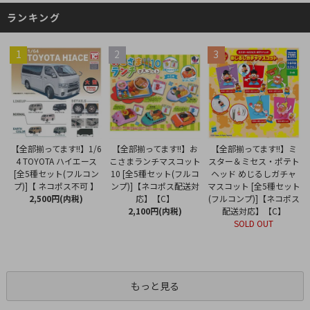
ランキング
1
2
3
【全部揃ってます!!】お
【全部揃ってます!!】1/6
【全部揃ってます!!】ミ
こさまランチマスコット
4 TOYOTA ハイエース
スター＆ミセス・ポテト
10 [全5種セット(フルコ
[全5種セット(フルコン
ヘッド めじるしガチャ
ンプ)]【ネコポス配送対
プ)]【 ネコポス不可 】
マスコット [全5種セット
応】【C】
2,500円(内税)
(フルコンプ)]【ネコポス
2,100円(内税)
配送対応】【C】
SOLD OUT
もっと見る